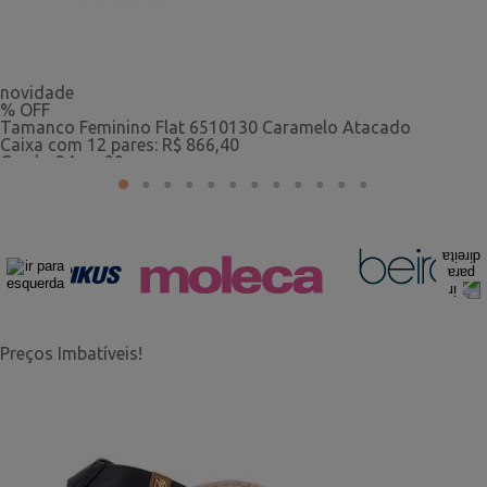
novidade
% OFF
Tamanco Feminino Flat 6510130 Caramelo Atacado
Caixa com 12 pares: R$ 866,40
Grade: 34 ao 39
1
2
3
4
5
6
7
8
9
10
11
12
R$ 72,20
o par
Preços Imbatíveis!