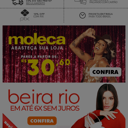
50% DO SEU FRETE*
PAGANDO COM CARTÃO
REGULAMENTO
10% OFF
PRONTA ENTREGA
COM PIX
PARA TODO BRASIL