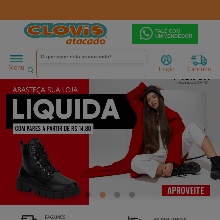
FALE COM
UM VENDEDOR
Menu
Login
Carrinho
PAGAMOS
6X SEM JUROS