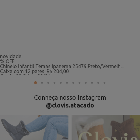
novidade
% OFF
Chinelo Infantil Temas Ipanema 25479 Preto/Vermelh...
Caixa com 12 pares: R$ 204,00
Grade: 23/24 ao 33/34
1
2
3
4
5
6
7
8
9
10
11
12
R$ 17,00
o par
Conheça nosso Instagram
@clovis.atacado