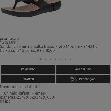
promoção
15% OFF
Sandália Feminina Salto Baixo Preto Modare - 71421...
Caixa com 12 pares: R$ 540,00
Grade: 34 ao 39
1
2
3
4
5
6
7
R$ 53,20
o par
R$ 45,00
o par
FEMININO
MASCULINO
INFANTIL
PROMOÇÃO
Novidades em Infantil!