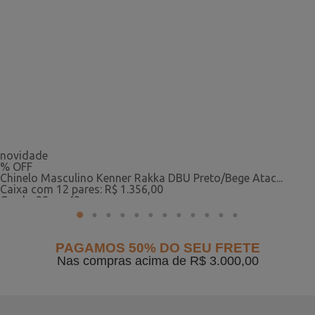
novidade
% OFF
Chinelo Masculino Kenner Rakka DBU Preto/Bege Atac...
Caixa com 12 pares: R$ 1.356,00
Grade: 38 ao 43
1
2
3
4
5
6
7
8
9
10
11
12
R$ 113,00
o par
PAGAMOS 50% DO SEU FRETE
Nas compras acima de R$ 3.000,00