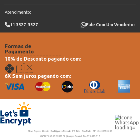
Atendimento:
11 3327-3327
Fale Com Um Vendedor
Formas de
Pagamento
10% de Desconto pagando com:
6X Sem juros pagando com:
Clovis Calçados Atacado | Rua Brigadeiro Machado, 215 Brás - São Paulo - SP - Cep 03050-050
CNPJ 07.888.632/0023-98 | Inscriçao Estadual: 144.370.453.112