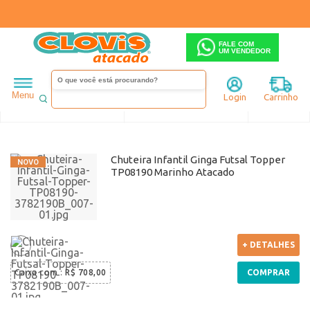
FALE COM
UM VENDEDOR
Masculino
Chuteira
Menu
Login
Carrinho
Ordenar
Filtrar
Chuteira Infantil Ginga Futsal Topper
TP08190 Marinho Atacado
+ DETALHES
Caixa com
:
R$ 708,00
COMPRAR