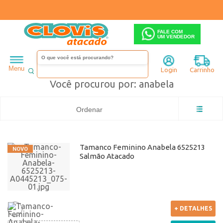
FALE COM
UM VENDEDOR
anabela
Menu
Login
Carrinho
Você procurou por: anabela
Ordenar
Tamanco Feminino Anabela 6525213
Salmão Atacado
+ DETALHES