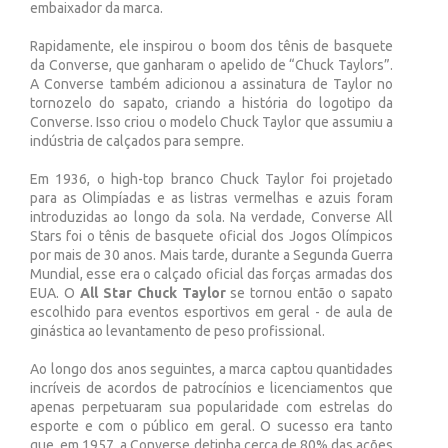
embaixador da marca.
Rapidamente, ele inspirou o boom dos tênis de basquete
da Converse, que ganharam o apelido de “Chuck Taylors”.
A Converse também adicionou a assinatura de Taylor no
tornozelo do sapato, criando a história do logotipo da
Converse. Isso criou o modelo Chuck Taylor que assumiu a
indústria de calçados para sempre.
Em 1936, o high-top branco Chuck Taylor foi projetado
para as Olimpíadas e as listras vermelhas e azuis foram
introduzidas ao longo da sola. Na verdade, Converse All
Stars foi o tênis de basquete oficial dos Jogos Olímpicos
por mais de 30 anos. Mais tarde, durante a Segunda Guerra
Mundial, esse era o calçado oficial das forças armadas dos
EUA. O
All Star Chuck Taylor
se tornou então o sapato
escolhido para eventos esportivos em geral - de aula de
ginástica ao levantamento de peso profissional.
Ao longo dos anos seguintes, a marca captou quantidades
incríveis de acordos de patrocínios e licenciamentos que
apenas perpetuaram sua popularidade com estrelas do
esporte e com o público em geral. O sucesso era tanto
que, em 1957, a Converse detinha cerca de 80% das ações