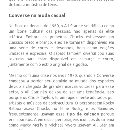
de toda a indústria de tênis.
Converse na moda casual
No final da década de 1960, o All Star se solidificou como
um ícone cultural das pessoas, não apenas da elite
atlética. Embora os primeiros Chucks estivessem no
clássico preto e branco, eles se tornaram disponíveis em
uma série de cores e desenhos, bem como edições
limitadas e especiais. O sapato também diversificou suas
texturas para estar disponível em camurça e couro,
juntamente com o estilo original de algodão.
Mesmo com uma crise nos anos 1970, quando a Converse
começou a perder seu domínio no mundo dos esportes
devido à chegada de grandes marcas voltadas para esse
setor, o All Star não deixou de ser uma tendência. Isso
porque os Chuck Taylors foram rapidamente adotados por
artistas e músicos da contracultura. O personagem Rocky
Balboa usava Chucks no filme Rocky, e os Ramones
frequentemente usavam esse
tipo de calçado
porque
eram baratos. Além disso, personagens icônicos do cinema
como Marty McFly e Michael Myers usavam All Star em