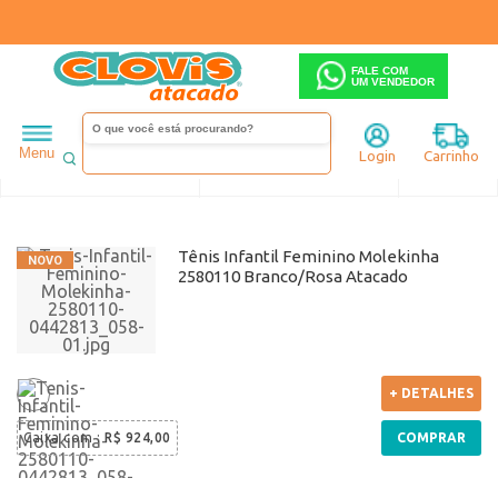
FALE COM
UM VENDEDOR
Infantil
Molekinha
Menu
Login
Carrinho
Ordenar
Filtrar
Tênis Infantil Feminino Molekinha
2580110 Branco/Rosa Atacado
+ DETALHES
Caixa com
:
R$ 924,00
COMPRAR