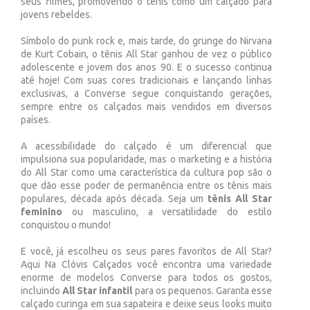
seus filmes, promovendo o tênis como um calçado para
jovens rebeldes.
Símbolo do punk rock e, mais tarde, do grunge do Nirvana
de Kurt Cobain, o tênis All Star ganhou de vez o público
adolescente e jovem dos anos 90. E o sucesso continua
até hoje! Com suas cores tradicionais e lançando linhas
exclusivas, a Converse segue conquistando gerações,
sempre entre os calçados mais vendidos em diversos
países.
A acessibilidade do calçado é um diferencial que
impulsiona sua popularidade, mas o marketing e a história
do All Star como uma característica da cultura pop são o
que dão esse poder de permanência entre os tênis mais
populares, década após década. Seja um
tênis All Star
feminino
ou masculino, a versatilidade do estilo
conquistou o mundo!
E você, já escolheu os seus pares favoritos de All Star?
Aqui Na Clóvis Calçados você encontra uma variedade
enorme de modelos Converse para todos os gostos,
incluindo
All Star infantil
para os pequenos. Garanta esse
calçado curinga em sua sapateira e deixe seus looks muito