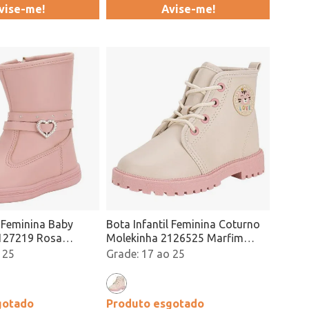
vise-me!
Avise-me!
l Feminina Baby
Bota Infantil Feminina Coturno
127219 Rosa
Molekinha 2126525 Marfim
Atacado
 25
17 ao 25
gotado
Produto esgotado