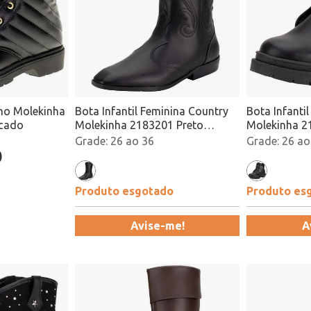
rno Molekinha
Bota Infantil Feminina Country
Bota Infanti
acado
Molekinha 2183201 Preto
Molekinha 2
Atacado
Atacado
26 ao 36
26 ao
0
Produto esgotado
Produto es
Avise-me!
A