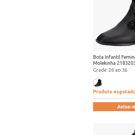
Bota Infantil Femi
Molekinha 2183203
Atacado
26 ao 36
Produto esgotad
Avise-