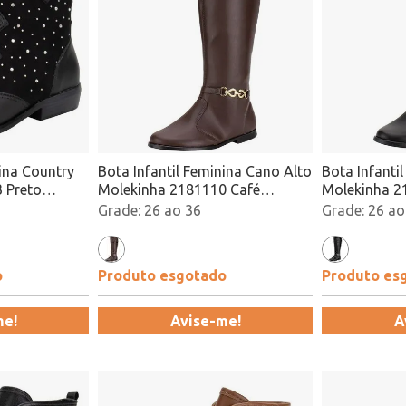
nina Country
Bota Infantil Feminina Cano Alto
Bota Infanti
 Preto
Molekinha 2181110 Café
Molekinha 2
Atacado
Atacado
26 ao 36
26 ao
o
Produto esgotado
Produto es
me!
Avise-me!
A