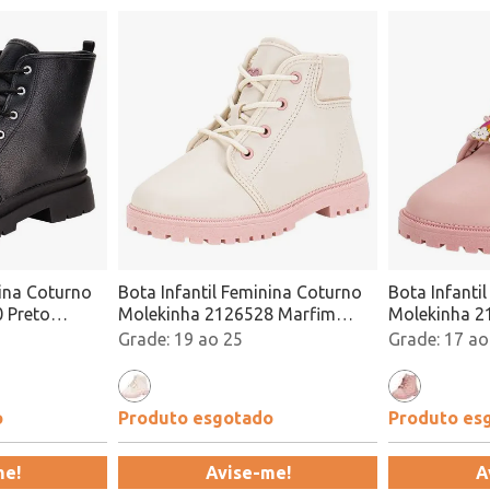
nina Coturno
Bota Infantil Feminina Coturno
Bota Infanti
 Preto
Molekinha 2126528 Marfim
Molekinha 2
Atacado
Atacado
19 ao 25
17 ao
o
Produto esgotado
Produto es
me!
Avise-me!
A