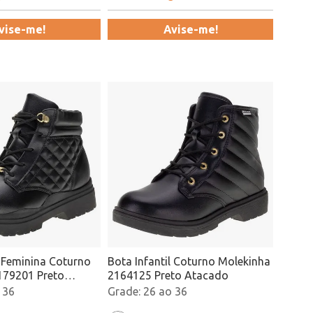
vise-me!
Avise-me!
l Feminina Coturno
Bota Infantil Coturno Molekinha
179201 Preto
2164125 Preto Atacado
 36
26 ao 36