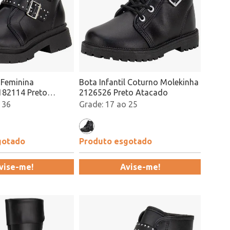
l Feminina
Bota Infantil Coturno Molekinha
182114 Preto
2126526 Preto Atacado
 36
17 ao 25
gotado
Produto esgotado
vise-me!
Avise-me!