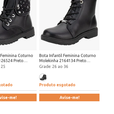
l Feminina Coturno
Bota Infantil Feminina Coturno
126524 Preto
Molekinha 2164134 Preto
Atacado
 25
26 ao 36
gotado
Produto esgotado
vise-me!
Avise-me!