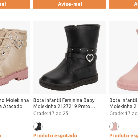
me!
Avise-me!
A
rno Molekinha
Bota Infantil Feminina Baby
Bota Infanti
a Atacado
Molekinha 2127219 Preto
Molekinha 2
Atacado
Atacado
17 ao 25
17 ao
o
Produto esgotado
Produto es