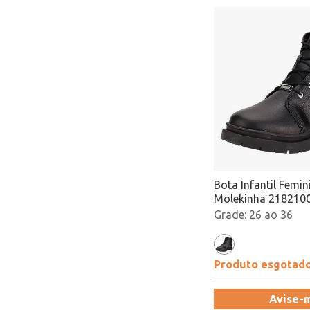
Bota Infantil Femi
Molekinha 2182100
Atacado
26 ao 36
Produto esgotad
Avise-