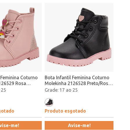
l Feminina Coturno
Bota Infantil Feminina Coturno
126529 Rosa
Molekinha 2126528 Preto/Rosa
Atacado
 25
17 ao 25
gotado
Produto esgotado
vise-me!
Avise-me!