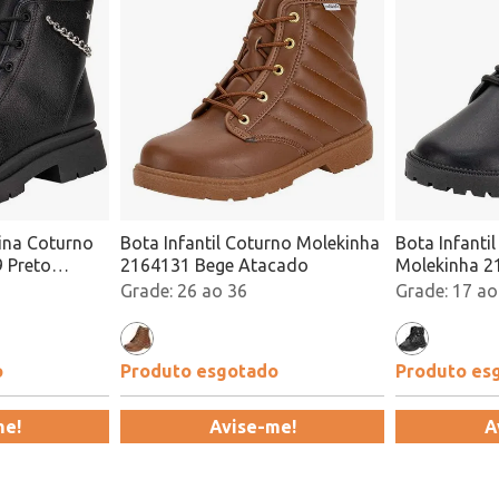
nina Coturno
Bota Infantil Coturno Molekinha
Bota Infanti
 Preto
2164131 Bege Atacado
Molekinha 2
Atacado
26 ao 36
17 ao
o
Produto esgotado
Produto es
me!
Avise-me!
A