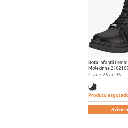
Bota Infantil Femi
Molekinha 2182109
Atacado
26 ao 36
Produto esgotad
Avise-