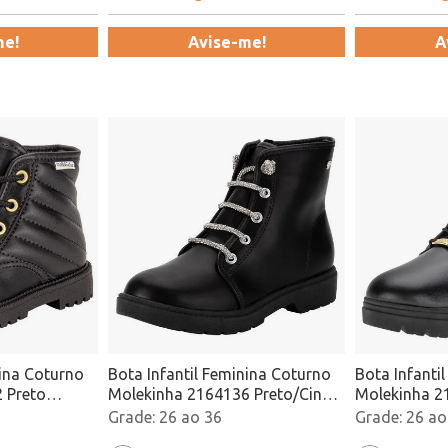
me!
Avise-me!
A
nina Coturno
Bota Infantil Feminina Coturno
Bota Infanti
 Preto
Molekinha 2164136 Preto/Cinza
Molekinha 2
Atacado
Atacado
26 ao 36
26 ao