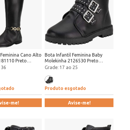
l Feminina Cano Alto
Bota Infantil Feminina Baby
181110 Preto
Molekinha 2126530 Preto
Atacado
 36
17 ao 25
gotado
Produto esgotado
vise-me!
Avise-me!