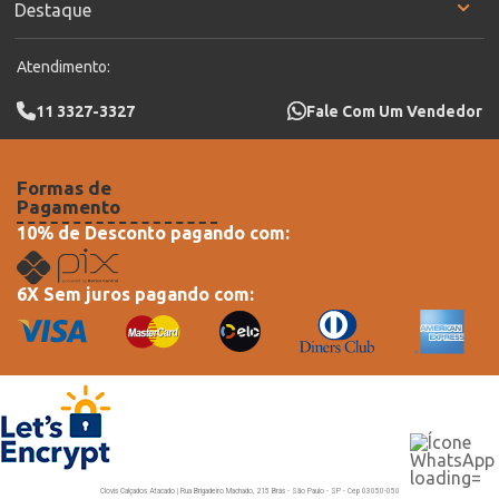
Destaque
Atendimento:
11 3327-3327
Fale Com Um Vendedor
Formas de
Pagamento
10% de Desconto pagando com:
6X Sem juros pagando com:
Clovis Calçados Atacado | Rua Brigadeiro Machado, 215 Brás - São Paulo - SP - Cep 03050-050