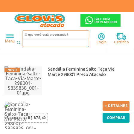
FALE COM
UM VENDEDOR
Via Marte
Menu
Login
Carrinho
Ordenar
Sandália Feminina Salto Taça Via
Marte 298001 Preto Atacado
+ DETALHES
Caixa com
:
R$ 878,40
COMPRAR