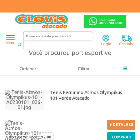
FALE COM
UM VENDEDOR
Feminino
Tênis
esportivo
Menu
Login
Carrinho
Você procurou por: esportivo
Ordenar
Filtrar
Tênis Feminino Atmos Olympikus
101 Verde Atacado
+ DETALHES
Caixa com
:
R$ 1.392,00
COMPRAR