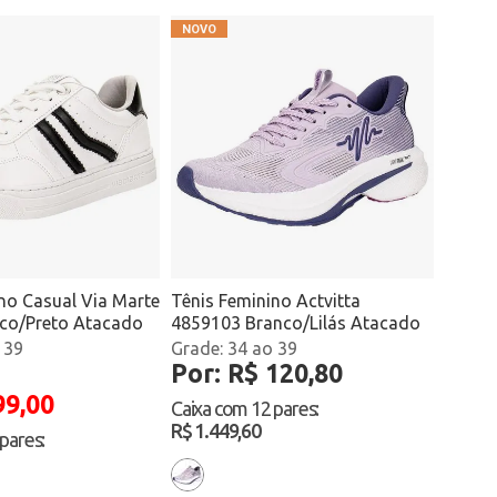
no Casual Via Marte
Tênis Feminino Actvitta
co/Preto Atacado
4859103 Branco/Lilás Atacado
 39
34 ao 39
Por: R$ 120,80
99,00
Caixa com
12 pares
:
R$ 1.449,60
 pares
: