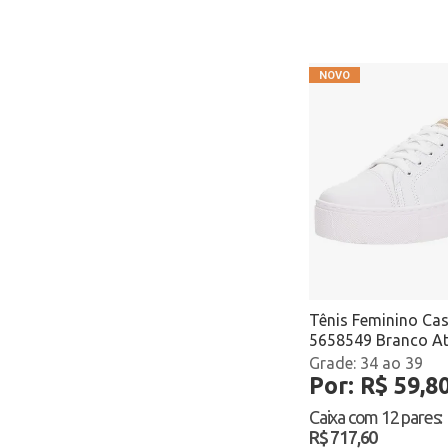
Veloce
Via Marte
Via Scarpa
Via Uno
Vivet
Vorax
Zaxy
Zeuz
Tênis Feminino Ca
5658549 Branco A
34 ao 39
Por: R$ 59,8
Caixa com
12 pares
:
R$ 717,60