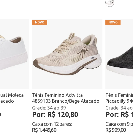
sual Moleca
Tênis Feminino Actvitta
Tênis Femini
tacado
4859103 Branco/Bege Atacado
Piccadilly 9
Atacado
34 ao 39
34 ao
0
Por: R$ 120,80
Por: R$ 
Caixa com
12 pares
:
Caixa com
9 
R$ 1.449,60
R$ 909,00