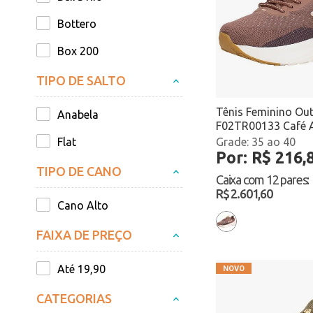
Bottero
Box 200
Clovis
TIPO DE SALTO
Coca-cola
Tênis Feminino Out
Anabela
F02TR00133 Café 
Comfortflex
Flat
35 ao 40
Por: R$ 216,
ComfortFlex
TIPO DE CANO
Caixa com
12 pares
:
Confort way
R$ 2.601,60
Cano Alto
Dakota
FAIXA DE PREÇO
Davor
Fila
Até 19,90
Fitz sportz
CATEGORIAS