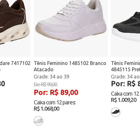
dare 7417102
Tênis Feminino 1485102 Branco
Tênis Femini
o
Atacado
4845115 Pre
34 ao 39
34 ao
80
Por: R$ 
De: R$ 99,00
Por: R$ 89,00
Caixa com
12
R$ 1.009,20
Caixa com
12 pares
:
R$ 1.068,00