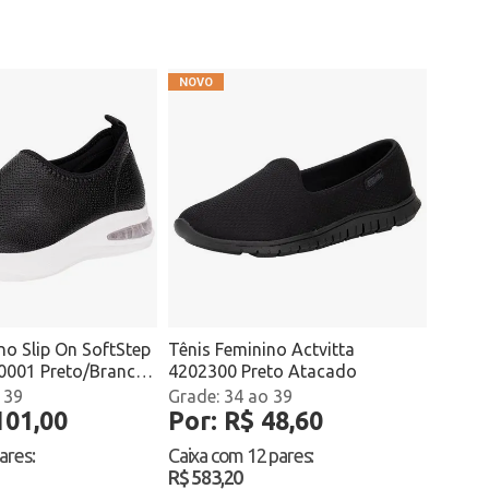
no Slip On SoftStep
Tênis Feminino Actvitta
40001 Preto/Branco
4202300 Preto Atacado
 39
34 ao 39
101,00
Por: R$ 48,60
pares
:
Caixa com
12 pares
:
R$ 583,20