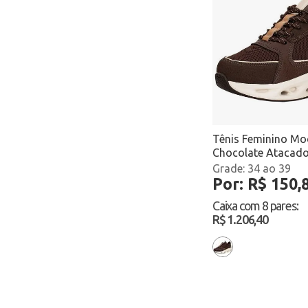
Mizuno
Modare
Moleca
Molekinha
Molekinho
Tênis Feminino Mo
Chocolate Atacad
Mormaii
34 ao 39
Por: R$ 150,
NilQi
Caixa com
8 pares
:
North star
R$ 1.206,40
Ollie
Olympikus
Pampili