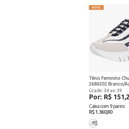
Piccadilly
Polo go
Quiz
Rainha
Rally
Ramarim
Rayon
Tênis Feminino Ch
Red teen
2680202 Branco/A
34 ao 39
Spark
Por: R$ 151,
Star Flex
Caixa com
9 pares
:
R$ 1.360,80
Street
Usaflex