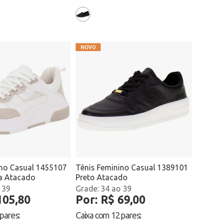
ino Casual 1455107
Tênis Feminino Casual 1389101
a Atacado
Preto Atacado
 39
34 ao 39
105,80
Por: R$ 69,00
 pares
:
Caixa com
12 pares
: