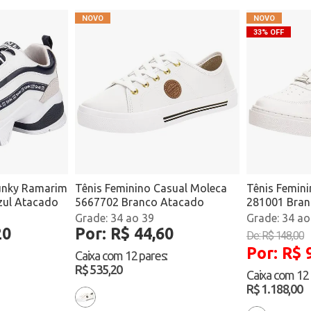
33% OFF
unky Ramarim
Tênis Feminino Casual Moleca
Tênis Femini
zul Atacado
5667702 Branco Atacado
281001 Bran
34 ao 39
34 ao
20
Por: R$ 44,60
De: R$ 148,00
Por: R$ 
Caixa com
12 pares
:
R$ 535,20
Caixa com
12
R$ 1.188,00