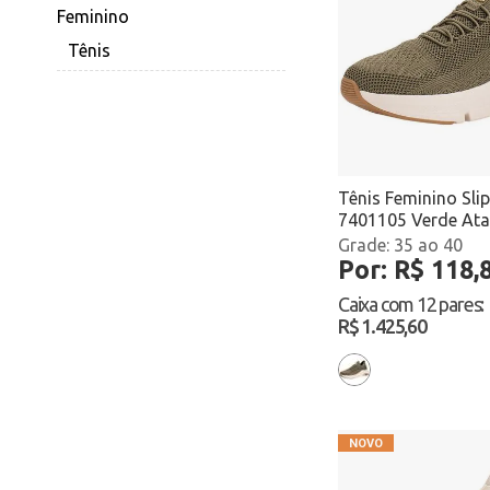
Feminino
Host
Tênis
Hurley
Ipanema
Izalu
Kolosh
Tênis Feminino Sl
7401105 Verde At
La via
35 ao 40
Por: R$ 118,
Lily Kids
Caixa com
12 pares
:
Linda ju
R$ 1.425,60
Lindo jú
Magoblan
Mary's
Mississipi