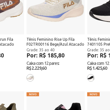
run Fila
Tênis Feminino Rise Up Fila
Tênis Femin
Atacado
F02TR00116 Bege/Azul Atacado
7401105 Pre
35 ao 40
35 ao
80
Por: R$ 185,80
Por: R$ 
Caixa com
12 pares
:
Caixa com
12
R$ 2.229,60
R$ 1.425,60