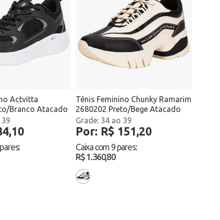
no Actvitta
Tênis Feminino Chunky Ramarim
to/Branco Atacado
2680202 Preto/Bege Atacado
 39
34 ao 39
84,10
Por: R$ 151,20
 pares
:
Caixa com
9 pares
:
R$ 1.360,80