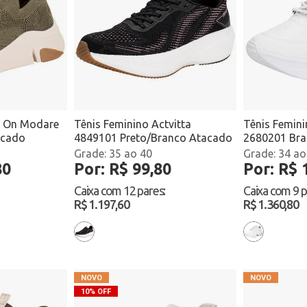
ip On Modare
Tênis Feminino Actvitta
Tênis Femin
acado
4849101 Preto/Branco Atacado
2680201 Bra
35 ao 40
34 ao
80
Por: R$ 99,80
Por: R$ 
Caixa com
12 pares
:
Caixa com
9 
R$ 1.197,60
R$ 1.360,80
10% OFF