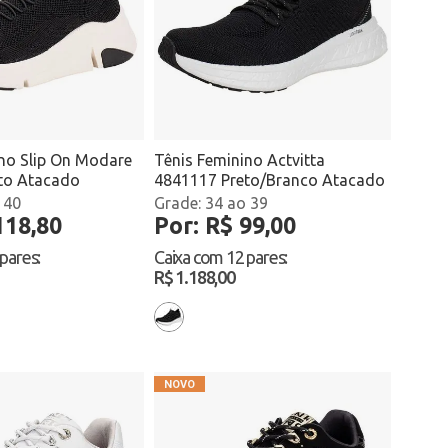
ino Slip On Modare
Tênis Feminino Actvitta
to Atacado
4841117 Preto/Branco Atacado
 40
34 ao 39
118,80
Por: R$ 99,00
 pares
:
Caixa com
12 pares
:
R$ 1.188,00