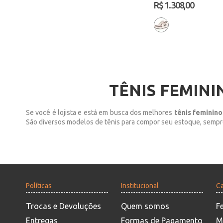
R$ 1.308,00
TÊNIS FEMIN
Se você é lojista e está em busca dos melhores
tênis feminino
São diversos modelos de tênis para compor seu estoque, sempr
Políticas
Institucional
Ca
Trocas e Devoluções
Quem somos
F
Entregas
Formas de Pagamento
M