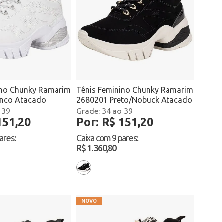
ino Chunky Ramarim
Tênis Feminino Chunky Ramarim
nco Atacado
2680201 Preto/Nobuck Atacado
 39
34 ao 39
151,20
Por: R$ 151,20
pares
:
Caixa com
9 pares
:
R$ 1.360,80