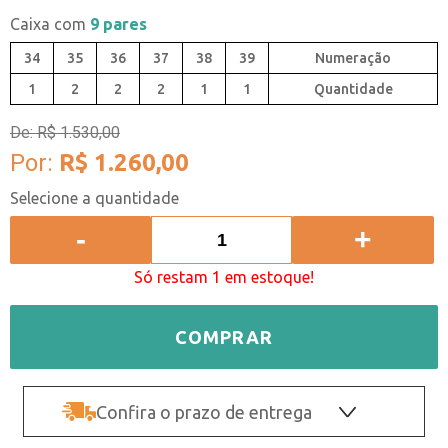
Caixa com
9 pares
34
35
36
37
38
39
1
2
2
2
1
1
Quantidade
De:
R$ 1.530,00
Por:
R$ 1.260,00
-
+
Só restam 1 em estoque!
COMPRAR
Confira o prazo de entrega