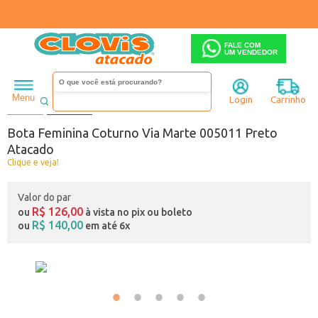
FALE COM
UM VENDEDOR
Feminino
Bota
Coturno
Menu
Login
Carrinho
Código:
5835099-001
18% OFF
Bota Feminina Coturno Via Marte 005011 Preto
Atacado
Clique e veja!
Valor do par
R$ 126,00
ou
à vista no pix ou boleto
R$ 140,00
ou
em até 6x