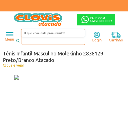
FALE COM
UM VENDEDOR
Infantil
Menino
Tênis
Menu
Login
Carrinho
Código:
B0443812-034
Tênis Infantil Masculino Molekinho 2838129
Preto/Branco Atacado
Clique e veja!