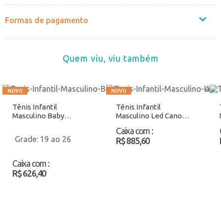
Formas de pagamento
Quem viu, viu também
Tênis Infantil
Tênis Infantil
Masculino Baby
Masculino Led Cano
Molekinho 2609237
Alto Minipé MP2612
Caixa com
:
Preto/Verde Atacado
Branco/Vermelho
19 ao 26
R$ 885,60
Atacado
Caixa com
:
R$ 626,40