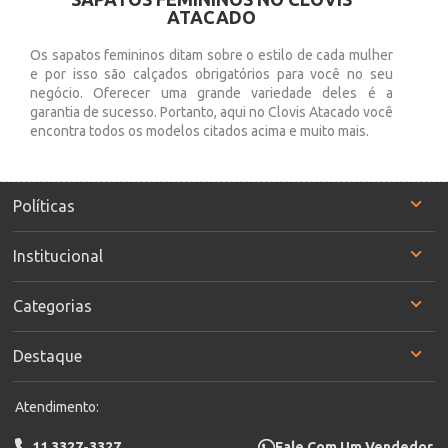
ATACADO
Os sapatos femininos ditam sobre o estilo de cada mulher
e por isso são calçados obrigatórios para você no seu
negócio. Oferecer uma grande variedade deles é a
garantia de sucesso. Portanto, aqui no Clovis Atacado você
encontra todos os modelos citados acima e muito mais.
Políticas
Institucional
Categorias
Destaque
Atendimento:
11 3327-3327
Fale Com Um Vendedor