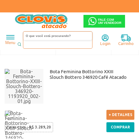
FALE COM
UM VENDEDOR
Feminino
Menu
Login
Carrinho
Ordenar
Filtrar
Bota Feminina Bottorino XXIII
Slouch Bottero 346920 Café Atacado
+ DETALHES
Caixa com
:
R$ 3.289,20
COMPRAR