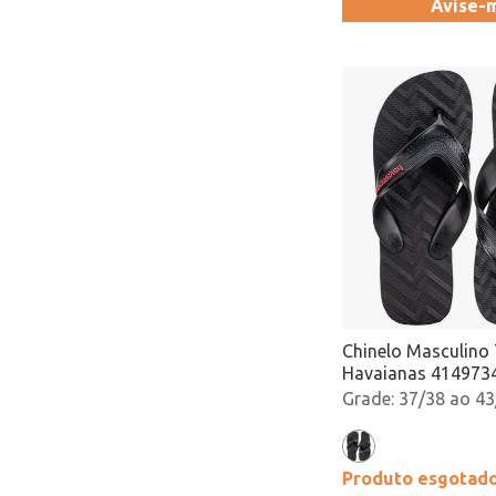
Avise-
Chinelo Masculino
Havaianas 4149734
Atacado
37/38 ao 43
Produto esgotad