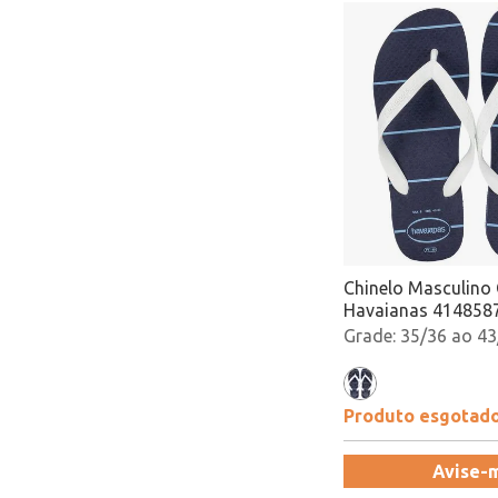
Chinelo Masculino 
Havaianas 4148587
Atacado
35/36 ao 43
Produto esgotad
Avise-