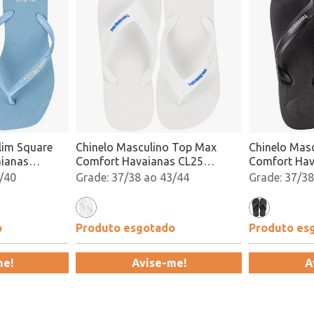
lim Square
Chinelo Masculino Top Max
Chinelo Mas
aianas
Comfort Havaianas CL25
Comfort Hav
cado
Branco/Azul Atacado
Preto/Cinza
/40
37/38 ao 43/44
37/38
o
Produto esgotado
Produto es
me!
Avise-me!
A