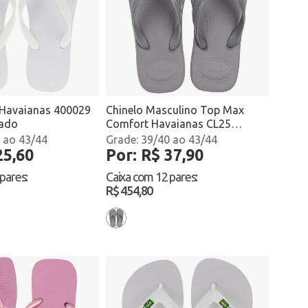
 Havaianas 400029
Chinelo Masculino Top Max
cado
Comfort Havaianas CL25
Cinza/Verde Atacado
 ao 43/44
39/40 ao 43/44
25,60
Por: R$ 37,90
 pares
:
Caixa com
12 pares
:
R$ 454,80