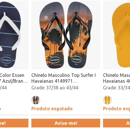
Color Essen
Chinelo Masculino Top Surfer I
Chinelo Mas
 Azul/Branco
Havaianas 4149971
Havaianas 4
Preto/Laranja Atacado
Atacado
/44
37/38 ao 43/44
33/34
o
Produto esgotado
Produto es
me!
Avise-me!
A