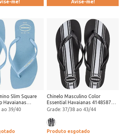
vise-me!
Avise-me!
nino Slim Square
Chinelo Masculino Color
p Havaianas
Essential Havaianas 4148587
l Atacado
Preto/Cinza Atacado
 ao 39/40
37/38 ao 43/44
gotado
Produto esgotado