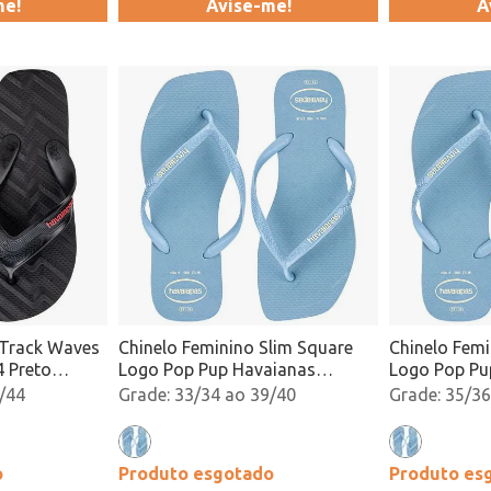
me!
Avise-me!
A
 Track Waves
Chinelo Feminino Slim Square
Chinelo Femi
 Preto
Logo Pop Pup Havaianas
Logo Pop Pu
4148959 Azul Atacado
4148959 Azu
/44
33/34 ao 39/40
35/36
o
Produto esgotado
Produto es