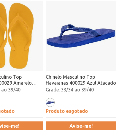
culino Top
Chinelo Masculino Top
00029 Amarelo
Havaianas 400029 Azul Atacado
 ao 39/40
33/34 ao 39/40
gotado
Produto esgotado
vise-me!
Avise-me!