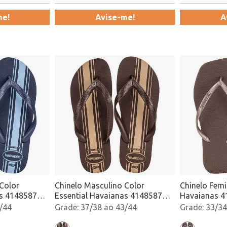
me!
Avise-me!
A
Color
Chinelo Masculino Color
Chinelo Femi
as 4148587
Essential Havaianas 4148587
Havaianas 4
Café Atacado
Atacado
/44
37/38 ao 43/44
33/34