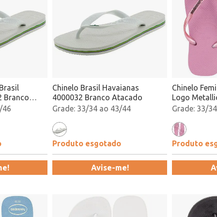
Brasil
Chinelo Brasil Havaianas
Chinelo Femi
2 Branco
4000032 Branco Atacado
Logo Metalli
4148257 Ro
/46
33/34 ao 43/44
33/34
o
Produto esgotado
Produto es
me!
Avise-me!
A