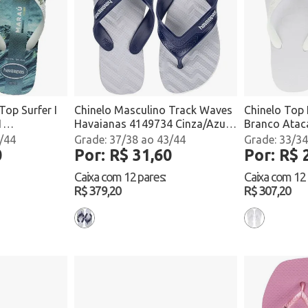
Top Surfer I
Chinelo Masculino Track Waves
Chinelo Top
1
Havaianas 4149734 Cinza/Azul
Branco Ata
cado
Atacado
/44
37/38 ao 43/44
33/34
0
Por: R$ 31,60
Por: R$ 
Caixa com
12 pares
:
Caixa com
12
R$ 379,20
R$ 307,20