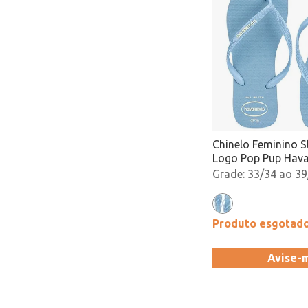
Chinelo Feminino S
Logo Pop Pup Hav
4148959 Azul Ata
33/34 ao 39
Produto esgotad
Avise-