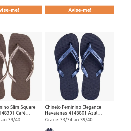
vise-me!
Avise-me!
nino Slim Square
Chinelo Feminino Elegance
148301 Café
Havaianas 4148801 Azul
Atacado
 ao 39/40
33/34 ao 39/40