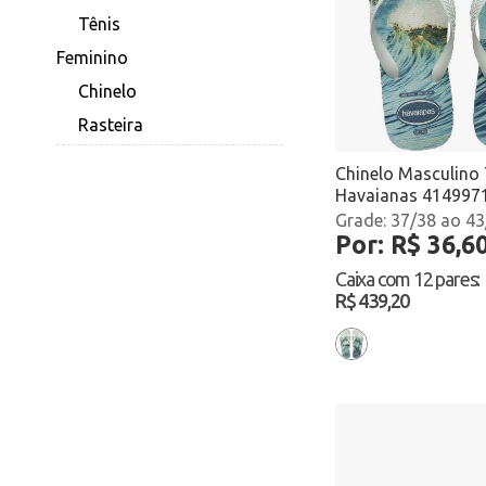
Tênis
Feminino
Chinelo
Rasteira
Chinelo Masculino 
Havaianas 414997
Branco/Verde Ata
37/38 ao 43
Por: R$ 36,6
Caixa com
12 pares
:
R$ 439,20