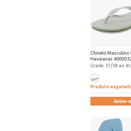
Chinelo Masculino 
Havaianas 400003
Atacado
37/38 ao 45
Produto esgotad
Avise-