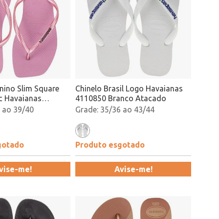
nino Slim Square
Chinelo Brasil Logo Havaianas
c Havaianas
4110850 Branco Atacado
sa Atacado
 ao 39/40
35/36 ao 43/44
gotado
Produto esgotado
vise-me!
Avise-me!