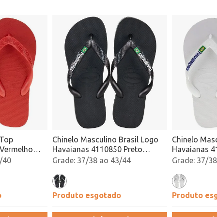
 Top
Chinelo Masculino Brasil Logo
Chinelo Masc
 Vermelho
Havaianas 4110850 Preto
Havaianas 4
Atacado
Atacado
/40
37/38 ao 43/44
37/38
o
Produto esgotado
Produto es