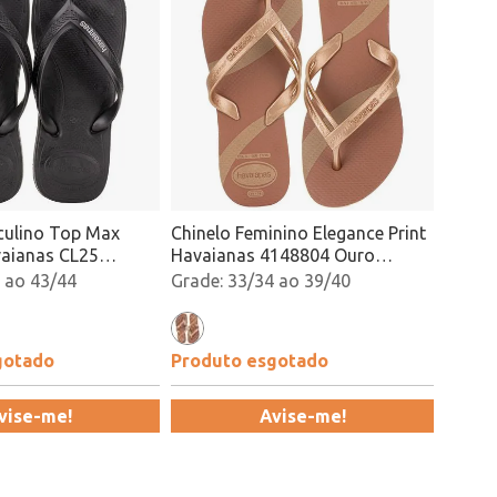
culino Top Max
Chinelo Feminino Elegance Print
aianas CL25
Havaianas 4148804 Ouro
 Atacado
Rosado Atacado
 ao 43/44
33/34 ao 39/40
gotado
Produto esgotado
vise-me!
Avise-me!