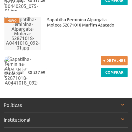
Caixa com
:
R$ 583,20
COMPRAR
Sapatilha Feminina Alpargata
Moleca 52871018 Marfim Atacado
+ DETALHES
Caixa com
:
R$ 537,60
COMPRAR
Políticas
Institucional