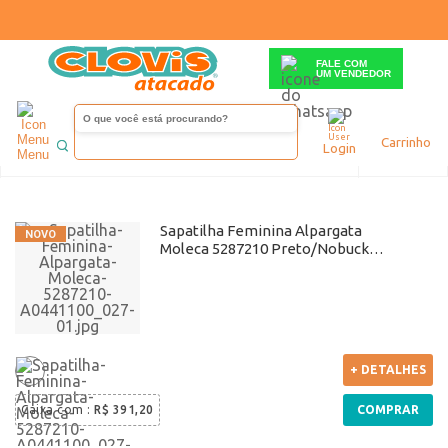
FALE COM
UM VENDEDOR
Moleca
Carrinho
Login
Menu
Ordenar
Sapatilha Feminina Alpargata
Moleca 5287210 Preto/Nobuck
Atacado
+ DETALHES
Caixa com
:
R$ 391,20
COMPRAR