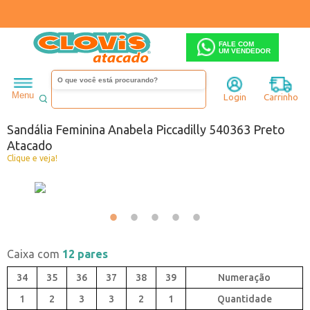
FALE COM
UM VENDEDOR
Feminino
Sandália
Anabela
Menu
Login
Carrinho
Código:
0080363-001
Sandália Feminina Anabela Piccadilly 540363 Preto
Atacado
Clique e veja!
Caixa com
12 pares
34
35
36
37
38
39
1
2
3
3
2
1
Quantidade