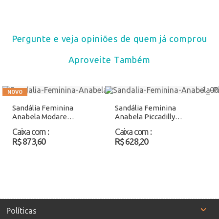
Pergunte e veja opiniões de quem já comprou
Aproveite Também
Sandália Feminina
Sandália Feminina
Anabela Modare
Anabela Piccadilly
7227104 Preto Atacado
540363 Preto/Bege
Caixa com
:
Caixa com
:
Atacado
R$ 873,60
R$ 628,20
Políticas