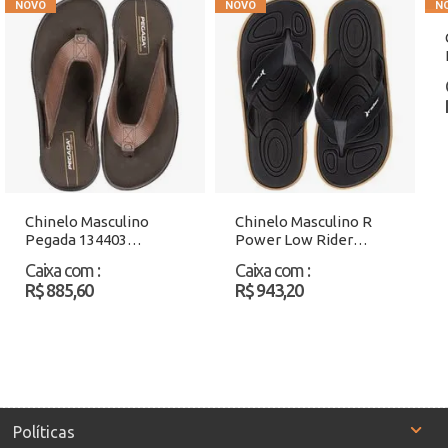
Chinelo Masculino
Chinelo Masculino R
Pegada 134403
Power Low Rider
Caramelo Atacado
12623 Café/Preto
Caixa com
:
Caixa com
:
Atacado
R$ 885,60
R$ 943,20
Políticas