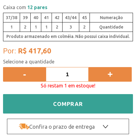
Caixa com
12 pares
37/38
39
40
41
42
43/44
45
1
2
1
1
2
3
2
Quantidade
Produto armazenado em colméia. Não possui caixa individual.
Por:
R$ 417,60
-
+
Só restam 1 em estoque!
COMPRAR
Confira o prazo de entrega