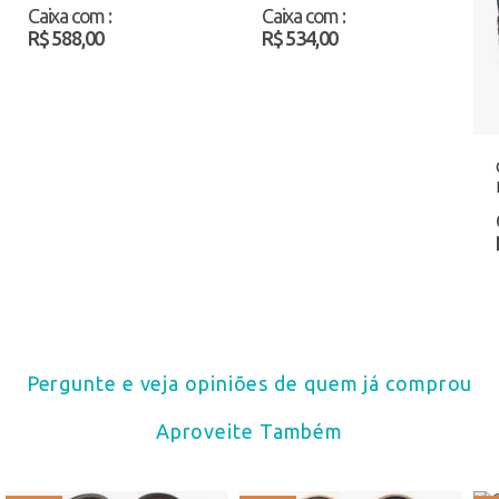
12339 Bege/Azul
12452 Preto Atacado
Caixa com
:
Caixa com
:
Atacado
R$ 588,00
R$ 534,00
Pergunte e veja opiniões de quem já comprou
Aproveite Também