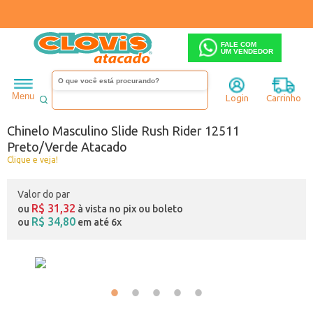
FALE COM
UM VENDEDOR
Masculino
Chinelo
Menu
Login
Carrinho
Código:
3290511-024
Chinelo Masculino Slide Rush Rider 12511
Preto/Verde Atacado
Clique e veja!
Valor do par
R$ 31,32
ou
à vista no pix ou boleto
R$ 34,80
ou
em até 6x