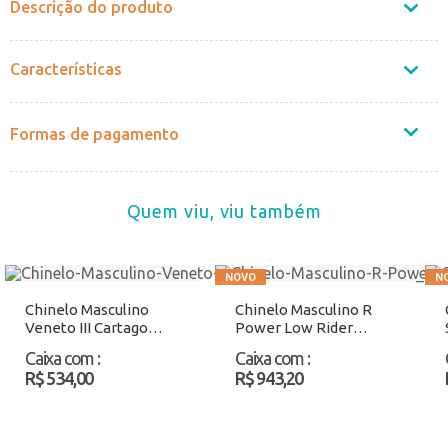
Descrição do produto
Características
Formas de pagamento
Quem viu, viu também
Chinelo Masculino
Chinelo Masculino R
Veneto III Cartago
Power Low Rider
12452 Preto Atacado
12623 Preto/Bege
Caixa com
:
Caixa com
:
Atacado
R$ 534,00
R$ 943,20