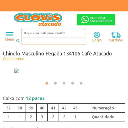
FALE COM
UM VENDEDOR
Masculino
Chinelo
Menu
Login
Carrinho
Código:
6074137-002
Chinelo Masculino Pegada 134106 Café Atacado
Clique e veja!
Caixa com
12 pares
37
38
39
40
41
42
43
1
1
2
3
2
2
1
Quantidade