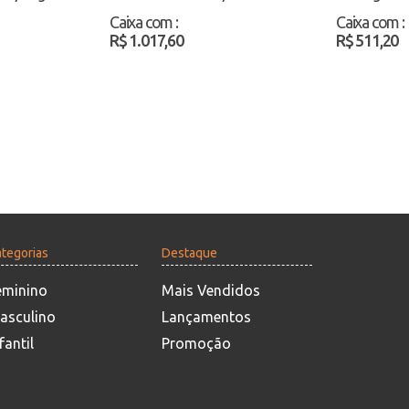
Atacado
Atacado
Caixa com
:
Caixa com
:
R$ 1.017,60
R$ 511,20
tegorias
Destaque
eminino
Mais Vendidos
asculino
Lançamentos
fantil
Promoção