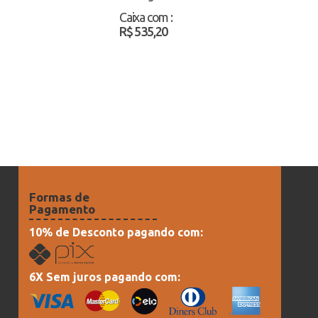
Atacado
Caixa com
:
R$ 535,20
Formas de
Pagamento
10% de Desconto pagando com:
6X Sem juros pagando com: