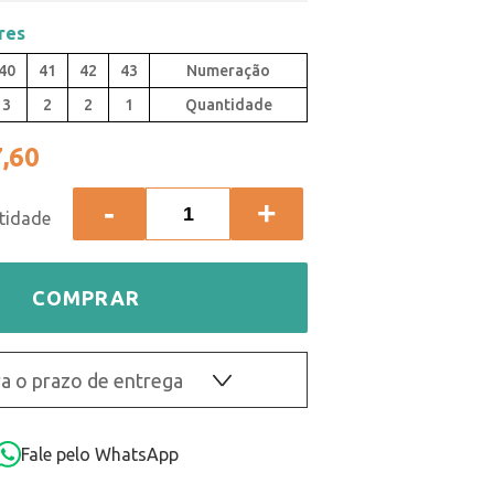
res
40
41
42
43
3
2
2
1
Quantidade
,60
-
+
COMPRAR
a o prazo de entrega
OK
Fale pelo WhatsApp