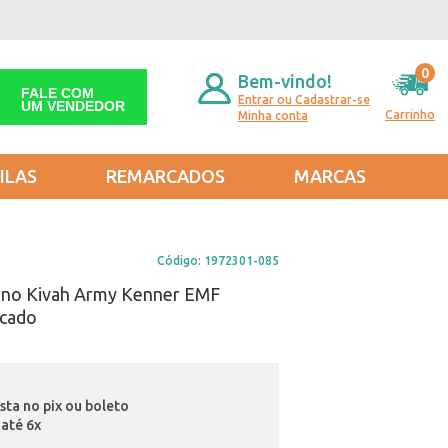
0
Bem-vindo!
FALE COM
Entrar ou Cadastrar-se
UM VENDEDOR
Carrinho
Minha conta
ILAS
REMARCADOS
MARCAS
Código:
1972301-085
lino Kivah Army Kenner EMF
acado
ista no pix ou boleto
até 6x