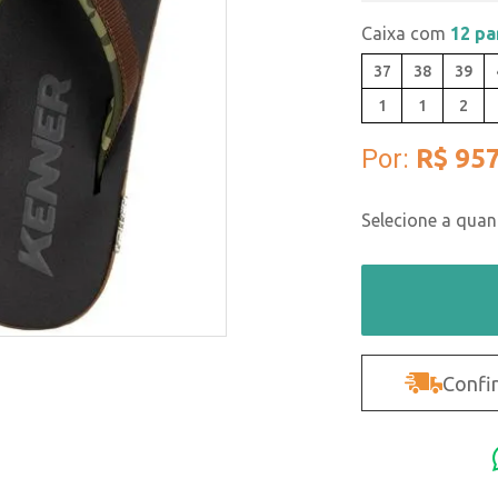
Caixa com
12 pa
37
38
39
1
1
2
Por:
R$ 957
Confir
Não sei o CEP