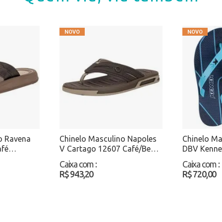
o Ravena
Chinelo Masculino Napoles
Chinelo M
afé
V Cartago 12607 Café/Bege
DBV Kenne
Atacado
Caixa com
:
Caixa com
:
R$ 943,20
R$ 720,00