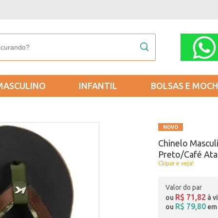
MASCULINO
INFANTIL
BOLSAS E MOCH
Chinelo Mascu
Preto/Café At
Clique e veja!
Valor do par
R$ 71,82
ou
à v
R$ 79,80
ou
em 