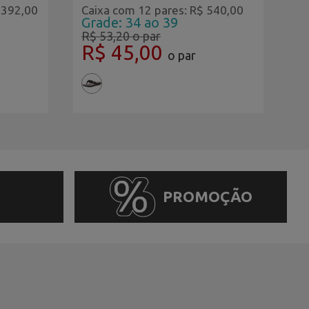
.392,00
Caixa com 12 pares: R$ 540,00
Ca
Grade: 34 ao 39
G
R$ 53,20
o par
R
R$ 45,00
R
o par
PROMOÇÃO