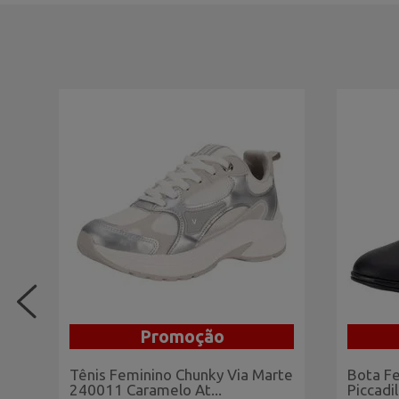
Promoção
te
Tênis Feminino Chunky Via Marte
Bota F
240011 Caramelo At...
Piccadi