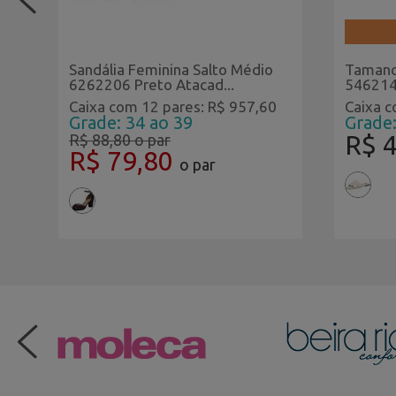
Feminino Vitrine Home
Sandália Feminina Salto Médio
Tamanc
6262206 Preto Atacad...
546214
0
Caixa com 12 pares: R$ 957,60
Caixa c
Grade: 34 ao 39
Grade:
R$ 
R$ 88,80
o par
R$ 79,80
o par