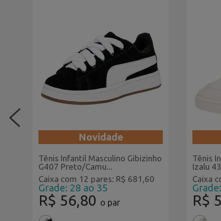
Novidade
Tênis Infantil Masculino Gibizinho
Tênis I
G407 Preto/Camu...
Izalu 4
0
Caixa com 12 pares: R$ 681,60
Caixa c
Grade: 28 ao 35
Grade:
R$ 56,80
R$ 
o par