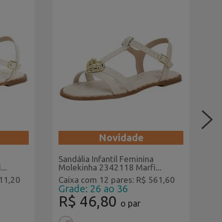
Novidade
Sandália Infantil Feminina
Tê
..
Molekinha 2342118 Marfi...
Mi
511,20
Caixa com 12 pares: R$ 561,60
Ca
Grade: 26 ao 36
G
R$ 46,80
R
o par