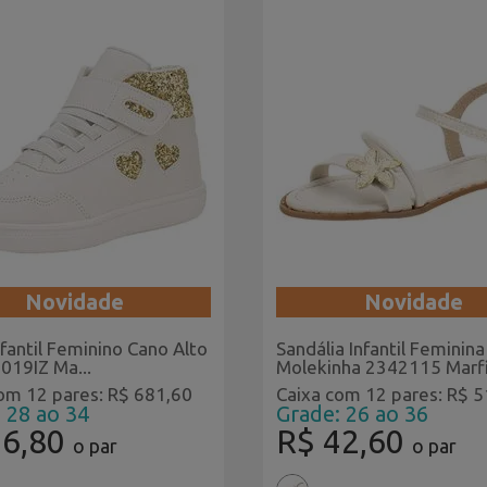
Novidade
Novidade
nfantil Feminino Cano Alto
Sandália Infantil Feminina
3019IZ Ma...
Molekinha 2342115 Marfi.
om 12 pares: R$ 681,60
Caixa com 12 pares: R$ 
 28 ao 34
Grade: 26 ao 36
56,80
R$ 42,60
o par
o par