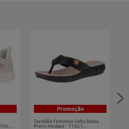
Promoção
Sandália Feminina Salto Baixo
Sa
im ...
Preto Modare - 71421...
Al