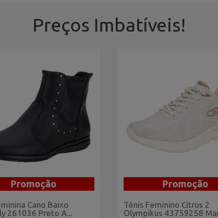
Preços Imbatíveis!
Promoção
Promoção
eminina Cano Baixo
Tênis Feminino Citrus 2
lly 261036 Preto A...
Olympikus 43759258 Marf