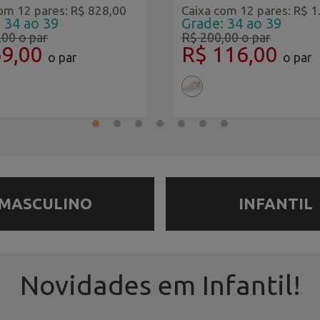
om 12 pares: R$ 828,00
Caixa com 12 pares: R$ 1
 34 ao 39
Grade: 34 ao 39
,00
o par
R$ 200,00
o par
69,00
R$ 116,00
o par
o par
MASCULINO
INFANTIL
Novidades em Infantil!