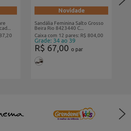
Novidade
are
Sandália Feminina Salto Grosso
Tê
ad...
Beira Rio 8423440 C...
13
787,20
Caixa com 12 pares: R$ 804,00
Ca
Grade: 34 ao 39
G
R$ 67,00
R
o par