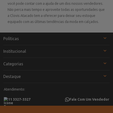
você pode contar com a ajuda de um dos nossos vendedores.
Não perca mais tempo e aproveite todas as oportunidades que
a Clovis Atacado tem a oferecer para deixar seu estoque
equipado com as últimas tendências da moda em calçados.
Políticas
Institucional
Categorias
Destaque
Atendimento:
11 3327-3327
Fale Com Um Vendedor