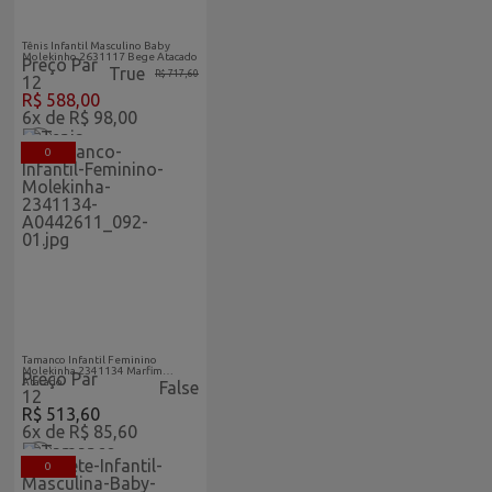
Atacado
Tênis Infantil Masculino Baby
Molekinho 2631117 Bege Atacado
Preço Par
True
R$ 717,60
12
R$ 588,00
6x de R$ 98,00
0
Acabaram-De-Chegar-
Atacado
Tamanco Infantil Feminino
Molekinha 2341134 Marfim
Preço Par
Atacado
False
12
R$ 513,60
6x de R$ 85,60
0