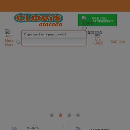
FALE COM
UM VENDEDOR
Carrinho
Login
Menu
PAGAMOS
6X SEM JUROS