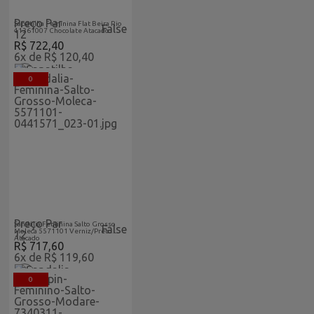
Atacado
Home
Preço Par
Sapatilha Feminina Flat Beira Rio
False
41361007 Chocolate Atacado
12
R$ 722,40
6x de R$ 120,40
0
Acabaram-De-
Feminino
Chegar-
Vitrine
Atacado
Home
Preço Par
Sandália Feminina Salto Grosso
False
Moleca 5571101 Verniz/Preto
12
Atacado
R$ 717,60
6x de R$ 119,60
0