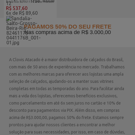
True
R$ 657,60
Beira Rio 82461176 Preto Atacado
12
R$ 537,60
6x de R$ 89,60
PAGAMOS 50% DO SEU FRETE
Nas compras acima de R$ 3.000,00
A Clovis Atacado é a maior distribuidora de calçados do Brasil,
com mais de 50 anos de experiência no mercado. Trabalhamos
com as melhores marcas para oferecer aos lojistas uma ampla
seleção de calçados, ajudando-os a manter suas vitrines
completas em todas as temporadas do ano. Para facilitar ainda
mais a vida dos lojistas, oferecemos benefícios exclusivos,
como parcelamento em até 6x sem juros no cartão e 10% de
desconto para pagamentos via PIX. Além disso, em compras
acima de R$3.000,00, pagamos 50% do frete. Estamos sempre
prontos para ajudar nossos clientes a encontrar a melhor
solução para suas necessidades, por isso, em caso de dúvidas,