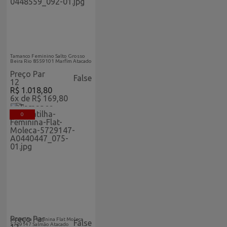
Feminino Vitrine Home
Tamanco Feminino Salto Grosso
Beira Rio 8559101 Marfim Atacado
Preço Par
False
12
R$ 1.018,80
6x de R$ 169,80
0
Acabaram-De-
Feminino
Chegar-
Vitrine
Atacado
Home
Preço Par
Sapatilha Feminina Flat Moleca
False
5729147 Salmão Atacado