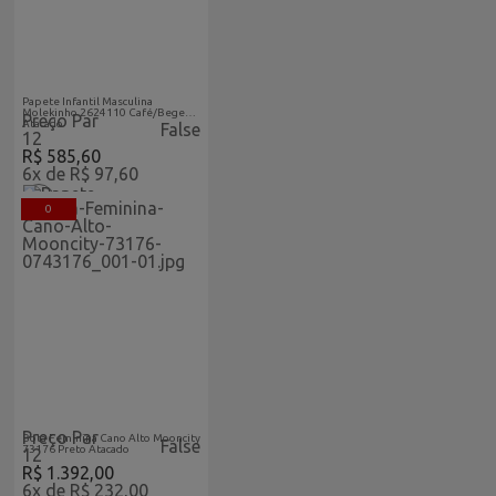
Acabaram-De-Chegar-
Atacado
Papete Infantil Masculina
Molekinho 2624110 Café/Bege
Preço Par
Atacado
False
12
R$ 585,60
6x de R$ 97,60
0
Acabaram-De-
Feminino
Chegar-
Vitrine
Atacado
Home
Preço Par
Bota Feminina Cano Alto Mooncity
False
73176 Preto Atacado
12
R$ 1.392,00
6x de R$ 232,00