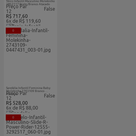
Tênis Infantil Masculino Molekinho
2852117 Preto/Branco Atacado
Preço Par
False
12
R$ 717,60
6x de R$ 119,60
0
Acabaram-De-Chegar-
Atacado
Sandália Infantil Feminina Baby
Molekinha 2743109 Branco
Preço Par
Atacado
False
12
R$ 528,00
6x de R$ 88,00
0