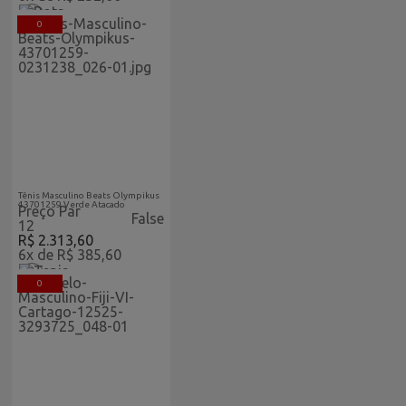
0
Acabaram-De-Chegar-
Atacado
Tênis Masculino Beats Olympikus
43701259 Verde Atacado
Preço Par
False
12
R$ 2.313,60
6x de R$ 385,60
0