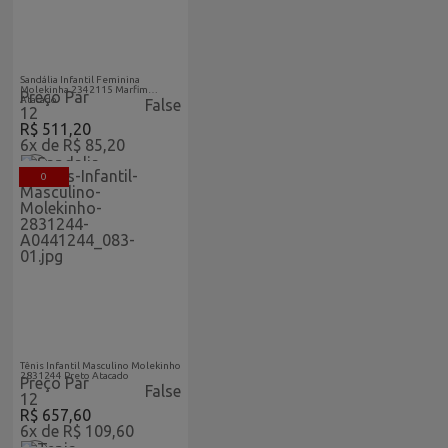
Acabaram-De-Chegar-
Atacado
Sandália Infantil Feminina
Molekinha 2342115 Marfim
Preço Par
Atacado
False
12
R$ 511,20
6x de R$ 85,20
0
Acabaram-De-Chegar-
Atacado
Tênis Infantil Masculino Molekinho
2831244 Preto Atacado
Preço Par
False
12
R$ 657,60
6x de R$ 109,60