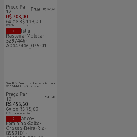
Preço Par
True
R$ 765,60
12
R$ 708,00
6x de R$ 118,00
0
Feminino Vitrine Home
Sandália Feminina Rasteira Moleca
5297446 Salmão Atacado
Preço Par
False
12
R$ 453,60
6x de R$ 75,60
0