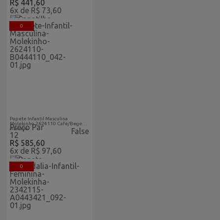
R$ 441,60
6x de R$ 73,60
0
Acabaram-De-Chegar-
Atacado
Papete Infantil Masculina
Molekinho 2624110 Café/Bege
Preço Par
Atacado
False
12
R$ 585,60
6x de R$ 97,60
0