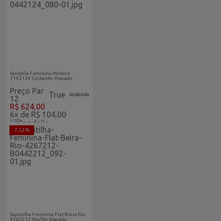
Feminino Vitrine Home
Sandália Feminina Modare
7142124 Castanho Atacado
Preço Par
True
R$ 804,00
12
R$ 624,00
6x de R$ 104,00
7,52 %
Feminino Vitrine Home
Sapatilha Feminina Flat Beira Rio
4267212 Marfim Atacado