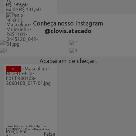
R$ 789,60
6x de R$ 131,60
Conheça nosso Instagram
@clovis.atacado
Acabaram de chegar!
0
Acabaram-De-Chegar-
Atacado
Tênis Masculino Rise Up Fila
F01TR00108 Preto/Bege Atacado
Preço Par
False