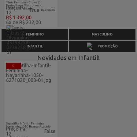
Tênis Feminino Citrus 2
Preto/Bege Olympikus -
Preço Par
43759258 Atacado
True
R$ 2.400,00
12
R$ 1.392,00
6x de R$ 232,00
FEMININO
MASCULINO
INFANTIL
PROMOÇÃO
Novidades em Infantil!
0
Acabaram-De-Chegar-
Atacado
Sapatilha Infantil Feminina
Nayarinha 1050 Branco Atacado
Preço Par
False
12