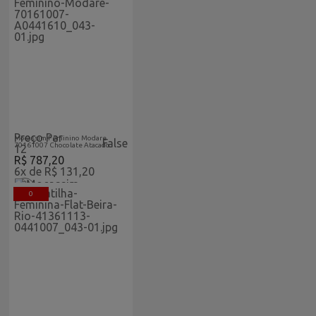
Acabaram-De-
Feminino
Chegar-
Vitrine
Atacado
Home
Preço Par
Mocassim Feminino Modare
False
70161007 Chocolate Atacado
12
R$ 787,20
6x de R$ 131,20
0
Acabaram-De-
Feminino
Chegar-
Vitrine