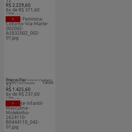
12
R$ 2.229,60
6x de R$ 371,60
0
Acabaram-De-
Feminino
Chegar-
Vitrine
Atacado
Home
Preço Par
Bota Feminina Coturno Via Marte
False
002002 Café Atacado
12
R$ 1.425,60
6x de R$ 237,60
0