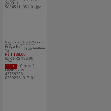
Abaixo-
Feminino
Do-Custo
Vitrine Home
Tênis Feminino Chunky Via Marte
240011 Caramelo Atacado
Preço Par
True
R$ 1.680,00
12
R$ 1.188,00
6x de R$ 198,00
42,0 %
Abaixo-
Feminino
Do-Custo
Vitrine Home