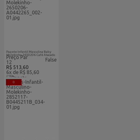
Acabaram-De-Chegar-
Atacado
Papete Infantil Masculina Baby
Molekinho 2650206 Café Atacado
Preço Par
False
12
R$ 513,60
6x de R$ 85,60
0
Acabaram-De-Chegar-
Atacado