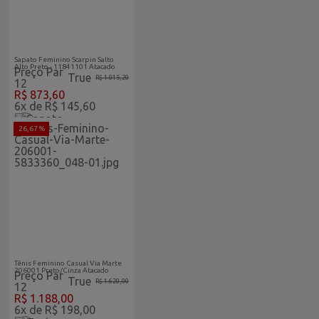
Abaixo-
Feminino
Do-Custo
Vitrine Home
Sapato Feminino Scarpin Salto
Alto Preto - 11841101 Atacado
Preço Par
True
R$ 1.015,20
12
R$ 873,60
6x de R$ 145,60
26,67 %
Abaixo-
Feminino
Do-Custo
Vitrine Home
Tênis Feminino Casual Via Marte
206001 Preto/Cinza Atacado
Preço Par
True
R$ 1.620,00
12
R$ 1.188,00
6x de R$ 198,00