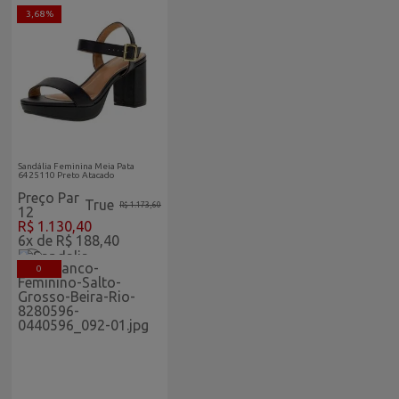
3,68 %
Feminino Vitrine Home
Sandália Feminina Meia Pata
6425110 Preto Atacado
Preço Par
True
R$ 1.173,60
12
R$ 1.130,40
6x de R$ 188,40
0