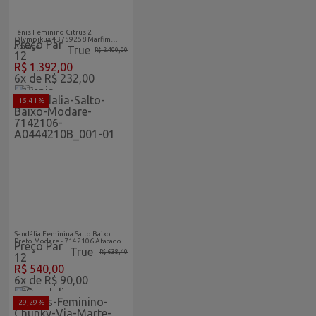
Abaixo-
Feminino
Do-Custo
Vitrine Home
Tênis Feminino Citrus 2
Olympikus 43759258 Marfim
Preço Par
Atacado
True
R$ 2.400,00
12
R$ 1.392,00
6x de R$ 232,00
15,41 %
Abaixo-
Feminino
Do-Custo
Vitrine Home
Sandália Feminina Salto Baixo
Preto Modare - 7142106 Atacado.
Preço Par
True
R$ 638,40
12
R$ 540,00
6x de R$ 90,00
29,29 %