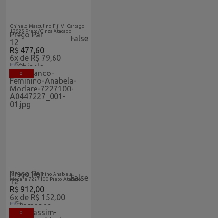
Acabaram-De-Chegar-
Atacado
Chinelo Masculino Fiji VI Cartago
12525 Preto/Cinza Atacado
Preço Par
False
12
R$ 477,60
6x de R$ 79,60
0
Acabaram-De-
Feminino
Chegar-
Vitrine
Atacado
Home
Preço Par
Tamanco Feminino Anabela
False
Modare 7227100 Preto Atacado
12
R$ 912,00
6x de R$ 152,00
0