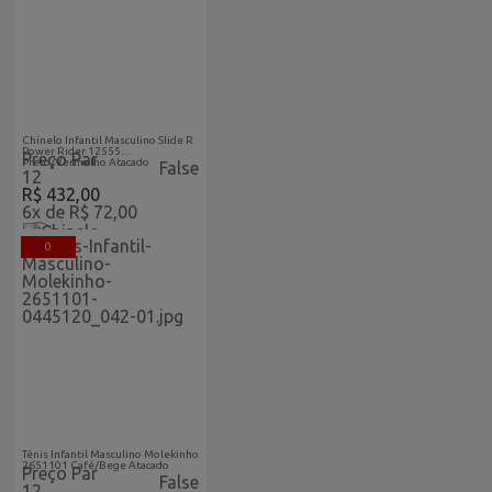
Acabaram-De-Chegar-
Atacado
Chinelo Infantil Masculino Slide R
Power Rider 12555
Preço Par
Preto/Vermelho Atacado
False
12
R$ 432,00
6x de R$ 72,00
0
Acabaram-De-Chegar-
Atacado
Tênis Infantil Masculino Molekinho
2651101 Café/Bege Atacado
Preço Par
False
12