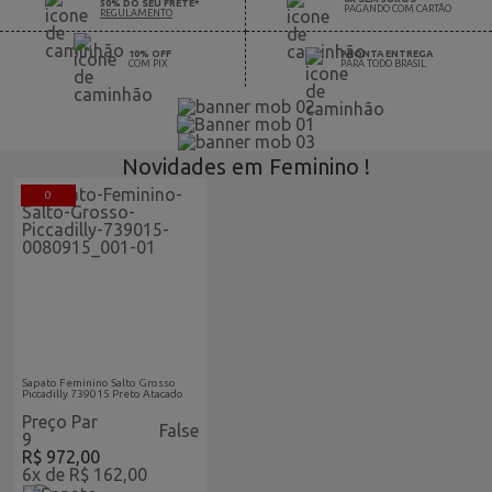
50% DO SEU FRETE*
PAGANDO COM CARTÃO
REGULAMENTO
10% OFF
PRONTA ENTREGA
COM PIX
PARA TODO BRASIL
Novidades em Feminino !
0
Feminino Vitrine Home
Sapato Feminino Salto Grosso
Piccadilly 739015 Preto Atacado
Preço Par
False
9
R$ 972,00
6x de R$ 162,00