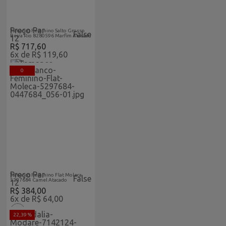
Acabaram-De-
Feminino
Chegar-
Vitrine
Atacado
Home
Preço Par
Tamanco Feminino Salto Grosso
False
Beira Rio 8280596 Marfim Atacado
12
R$ 717,60
6x de R$ 119,60
0
Acabaram-De-
Feminino
Chegar-
Vitrine
Atacado
Home
Preço Par
Tamanco Feminino Flat Moleca
False
5297684 Camel Atacado
12
R$ 384,00
6x de R$ 64,00
22,39 %