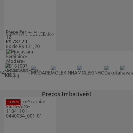
Acabaram-De-
Feminino
Chegar-
Vitrine
Atacado
Home
Preço Par
Mocassim Feminino Modare
False
70161007 Chocolate Atacado
12
R$ 787,20
6x de R$ 131,20
Preços Imbatíveis!
13,95 %