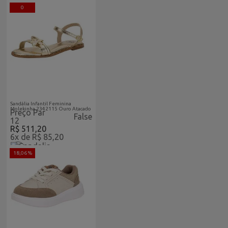
0
Acabaram-De-Chegar-
Atacado
Sandália Infantil Feminina
Molekinha 2342115 Ouro Atacado
Preço Par
False
12
R$ 511,20
6x de R$ 85,20
18,06 %
Acabaram-De-Chegar-