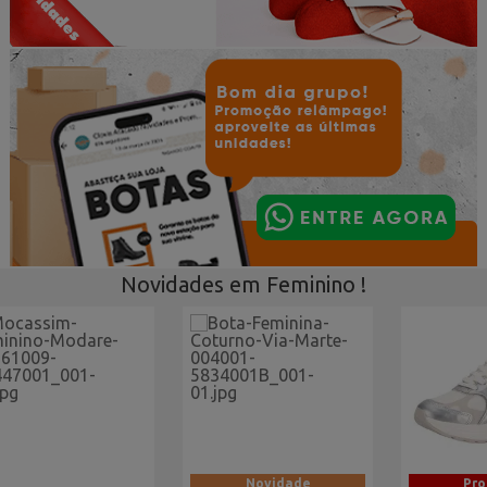
Novidades em Feminino !
minino Vitrine Home
Novidade
Pr