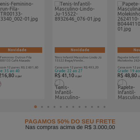
Novidade
Novidade
No
 Feminino Outrun Fila
Tênis Infantil Masculino Lindo Jú
Papete Infantil
R00133 Café Atacado
15522 Bege/Verde...
Molekinho 2624
 com 12 pares: R$ 2.601,60
Caixa com 12 pares: R$ 493,20
Caixa com 12 p
e: 35 ao 40
Grade: 22 ao 27
Grade: 19 ao
216,80
R$ 41,10
R$ 48,80
o par
o par
o
1
2
3
4
5
6
7
8
9
10
11
12
PAGAMOS 50% DO SEU FRETE
Nas compras acima de R$ 3.000,00