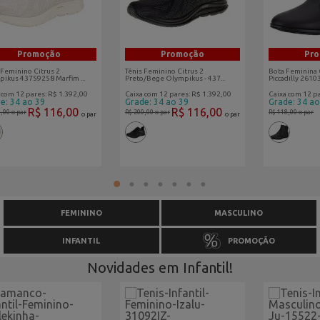
Promoção
Promoção
Pr
 Feminino Citrus 2
Tênis Feminino Citrus 2
Bota Feminina 
ikus 43759258 Marfim ...
Preto/Bege Olympikus - 437...
Piccadilly 26103
 com 12 pares: R$ 1.392,00
Caixa com 12 pares: R$ 1.392,00
Caixa com 12 p
e: 34 ao 39
Grade: 34 ao 39
Grade: 34 ao
R$ 116,00
R$ 116,00
0,00
o par
R$ 200,00
o par
R$ 118,00
o par
o par
o par
1
2
3
4
5
6
7
FEMININO
MASCULINO
INFANTIL
PROMOÇÃO
Novidades em Infantil!