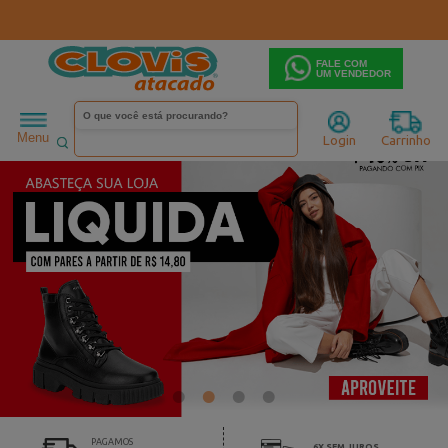
FALE COM
UM VENDEDOR
Menu
Login
Carrinho
PAGAMOS
6X SEM JUROS