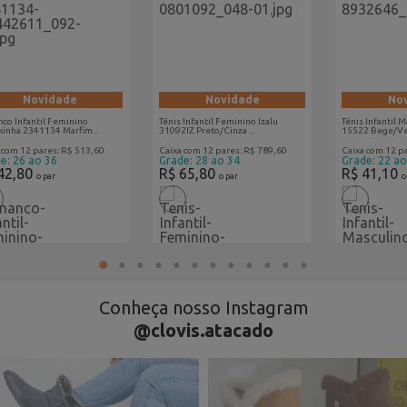
Novidade
Novidade
No
co Infantil Feminino
Tênis Infantil Feminino Izalu
Tênis Infantil 
inha 2341134 Marfim...
31092IZ Preto/Cinza ...
15522 Bege/Ver
 com 12 pares: R$ 513,60
Caixa com 12 pares: R$ 789,60
Caixa com 12 p
e: 26 ao 36
Grade: 28 ao 34
Grade: 22 ao
42,80
R$ 65,80
R$ 41,10
o par
o par
o
1
2
3
4
5
6
7
8
9
10
11
12
Conheça nosso Instagram
@clovis.atacado