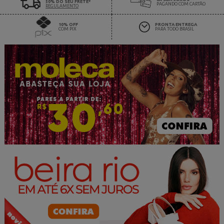
50% DO SEU FRETE*
PAGANDO COM CARTÃO
REGULAMENTO
10% OFF
PRONTA ENTREGA
COM PIX
PARA TODO BRASIL