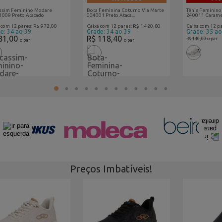
ssim Feminino Modare
Bota Feminina Coturno Via Marte
Tênis Feminino
1009 Preto Atacado
004001 Preto Ataca...
240011 Caramel
 com 12 pares: R$ 972,00
Caixa com 12 pares: R$ 1.420,80
Caixa com 12 p
e: 34 ao 39
Grade: 34 ao 39
Grade: 35 ao
81,00
R$ 118,40
R$ 140,00
o par
o par
o par
1
2
3
4
5
6
7
8
9
10
11
12
Preços Imbatíveis!