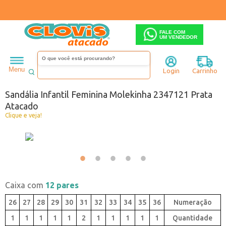
FALE COM
UM VENDEDOR
Infantil
Menina
Sandália
Menu
Login
Carrinho
Código:
A0440347-020
Sandália Infantil Feminina Molekinha 2347121 Prata
Atacado
Clique e veja!
Caixa com
12 pares
26
27
28
29
30
31
32
33
34
35
36
1
1
1
1
1
2
1
1
1
1
1
Quantidade