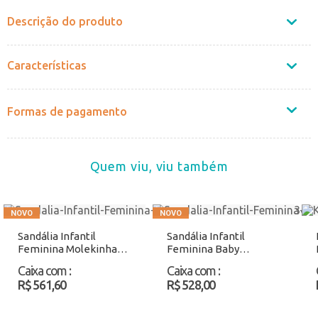
Descrição do produto
Características
Formas de pagamento
Quem viu, viu também
Sandália Infantil
Sandália Infantil
Feminina Molekinha
Feminina Baby
2342118 Preto Atacado
Molekinha 2751100
Caixa com
:
Caixa com
:
Verde Atacado
R$ 561,60
R$ 528,00