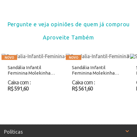
Pergunte e veja opiniões de quem já comprou
Aproveite Também
Sandália Infantil
Sandália Infantil
Feminina Molekinha
Feminina Molekinha
2318157 Rosa Atacado
2733117 Salmão
Caixa com
:
Caixa com
:
Atacado
R$ 591,60
R$ 561,60
Políticas