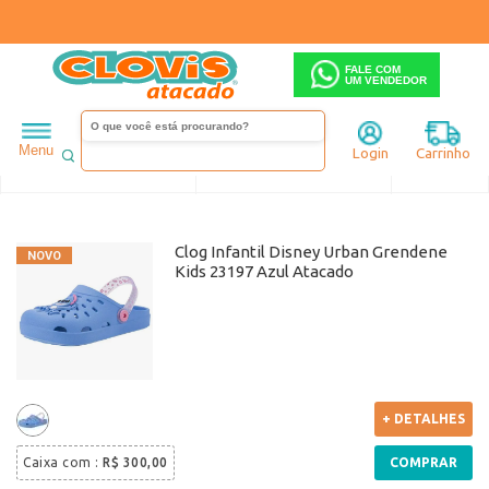
FALE COM
UM VENDEDOR
Infantil
Menina
Menu
Login
Carrinho
Ordenar
Filtrar
Clog Infantil Disney Urban Grendene
Kids 23197 Azul Atacado
+ DETALHES
Caixa com
:
R$ 300,00
COMPRAR