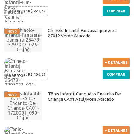
Caixa com
:
R$ 225,60
COMPRAR
Chinelo Infantil Fantasia Ipanema
27012 Verde Atacado
+ DETALHES
Caixa com
:
R$ 166,80
COMPRAR
Tênis Infantil Cano Alto Encanto De
Criança CA01 Azul/Rosa Atacado
+ DETALHES