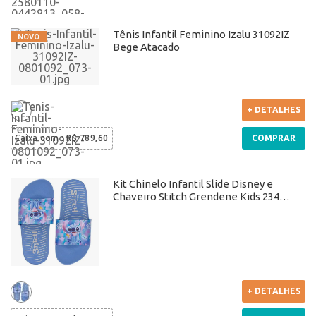
Tênis Infantil Feminino Izalu 31092IZ
Bege Atacado
+ DETALHES
Caixa com
:
R$ 789,60
COMPRAR
Kit Chinelo Infantil Slide Disney e
Chaveiro Stitch Grendene Kids 23406
Azul Atacado
+ DETALHES