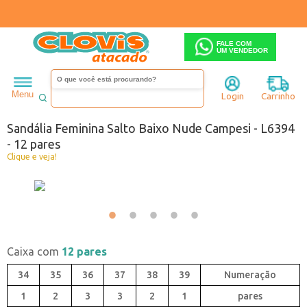
FALE COM
UM VENDEDOR
Feminino
Sandália
Salto baixo
Menu
Login
Carrinho
Código:
0646394-075
Sandália Feminina Salto Baixo Nude Campesi - L6394
- 12 pares
Clique e veja!
Caixa com
12 pares
34
35
36
37
38
39
1
2
3
3
2
1
pares