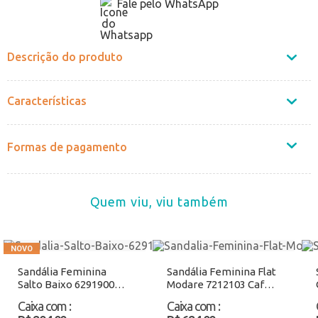
Fale pelo WhatsApp
Não sei o CEP
Descrição do produto
Características
Formas de pagamento
Quem viu, viu também
Sandália Feminina
Sandália Feminina Flat
Salto Baixo 6291900
Modare 7212103 Café
Preto Atacado
Atacado
Caixa com
:
Caixa com
: