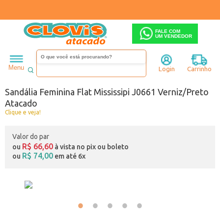
FALE COM
UM VENDEDOR
Feminino
Sandália
Salto baixo
Menu
Login
Carrinho
Código:
B0641661-023
Sandália Feminina Flat Mississipi J0661 Verniz/Preto
Atacado
Clique e veja!
Valor do par
R$ 66,60
ou
à vista no pix ou boleto
R$ 74,00
ou
em até 6x