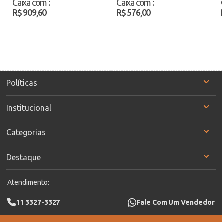
Caixa com
:
Caixa com
:
Atacado
R$ 909,60
R$ 576,00
Políticas
Institucional
Categorias
Destaque
Atendimento:
11 3327-3327
Fale Com Um Vendedor