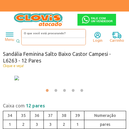
FALE COM
UM VENDEDOR
Feminino
Sandália
Salto baixo
Menu
Login
Carrinho
Código:
0646263-037
Sandália Feminina Salto Baixo Castor Campesi -
L6263 - 12 Pares
Clique e veja!
Caixa com
12 pares
34
35
36
37
38
39
1
2
3
3
2
1
pares