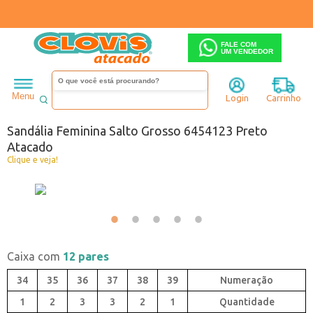
FALE COM
UM VENDEDOR
Feminino
Sandália
Salto baixo
Menu
Login
Carrinho
Código:
B0446454-001
Sandália Feminina Salto Grosso 6454123 Preto
Atacado
Clique e veja!
Caixa com
12 pares
34
35
36
37
38
39
1
2
3
3
2
1
Quantidade