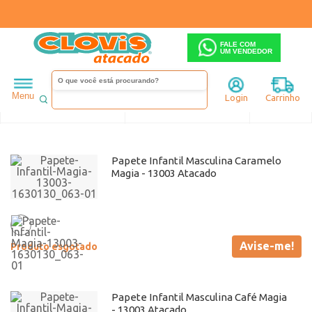
FALE COM
UM VENDEDOR
Infantil
Menino
Magia
Menu
Login
Carrinho
Ordenar
Filtrar
Papete Infantil Masculina Caramelo
Magia - 13003 Atacado
Avise-me!
Produto esgotado
Papete Infantil Masculina Café Magia
- 13003 Atacado