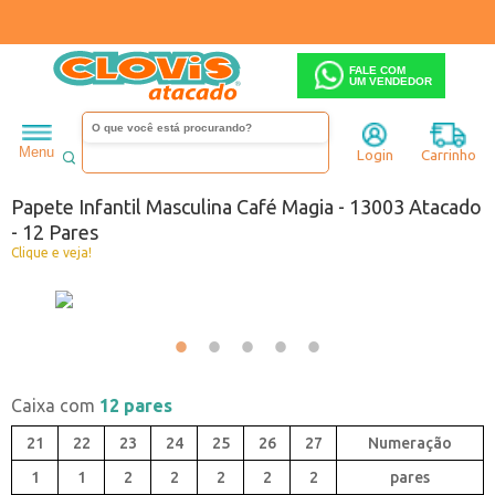
FALE COM
UM VENDEDOR
Infantil
Menino
Papete
Menu
Login
Carrinho
Código:
1630130-002
Papete Infantil Masculina Café Magia - 13003 Atacado
- 12 Pares
Clique e veja!
Caixa com
12 pares
21
22
23
24
25
26
27
1
1
2
2
2
2
2
pares