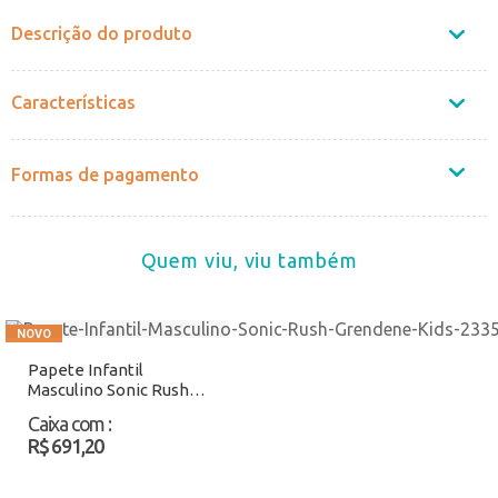
Descrição do produto
Características
Formas de pagamento
Quem viu, viu também
Papete Infantil
Masculino Sonic Rush
Grendene Kids 23353
Caixa com
:
Azul Atacado
R$ 691,20