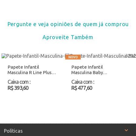
Pergunte e veja opiniões de quem já comprou
Aproveite Também
Papete Infantil
Papete Infantil
Masculina R Line Plus III
Masculina Baby
Rider 12557
Molekinho 2650203
Caixa com
:
Caixa com
:
Preto/Laranja Atacado
Bege/Azul Atacado
R$ 393,60
R$ 477,60
Políticas