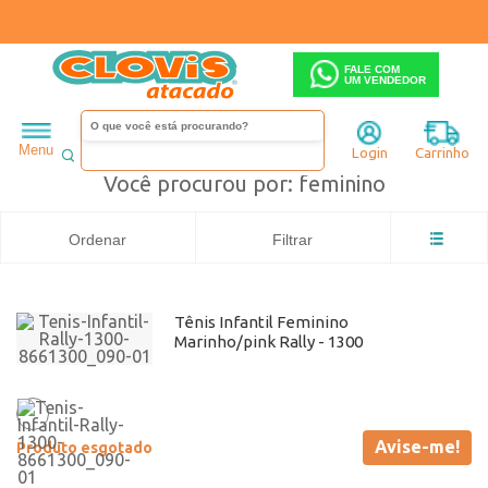
FALE COM
UM VENDEDOR
Infantil
Menino
feminino
Menu
Login
Carrinho
Você procurou por: feminino
Ordenar
Filtrar
Tênis Infantil Feminino
Marinho/pink Rally - 1300
Avise-me!
Produto esgotado