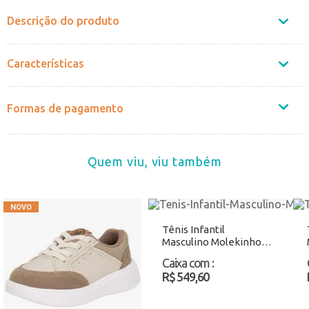
Descrição do produto
Características
Formas de pagamento
Quem viu, viu também
Tênis Infantil
Masculino Molekinho
2609131 Azul/Cinza
Caixa com
:
Atacado
R$ 549,60