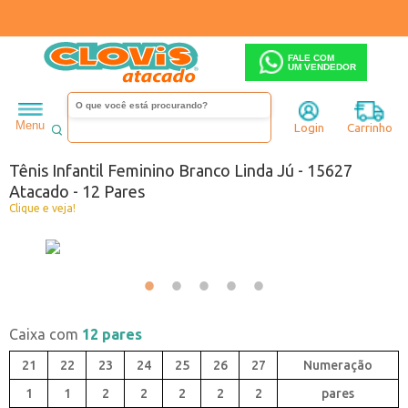
FALE COM
UM VENDEDOR
Infantil
Menino
Tênis
Menu
Login
Carrinho
Código:
8935627-058
Tênis Infantil Feminino Branco Linda Jú - 15627
Atacado - 12 Pares
Clique e veja!
Caixa com
12 pares
21
22
23
24
25
26
27
1
1
2
2
2
2
2
pares