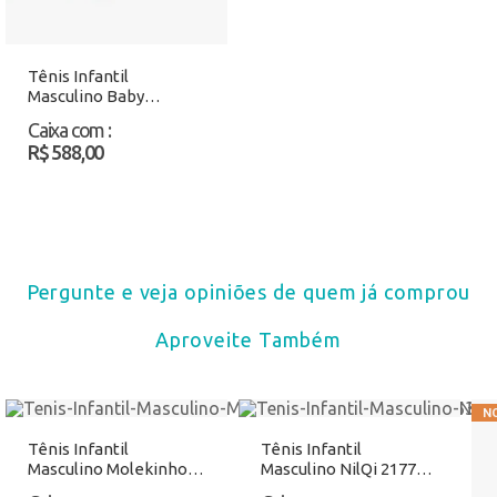
Tênis Infantil
Masculino Baby
Molekinho 2631117
Caixa com
:
Bege Atacado
R$ 588,00
Pergunte e veja opiniões de quem já comprou
Aproveite Também
Tênis Infantil
Tênis Infantil
Masculino Molekinho
Masculino NilQi 2177
2631220 Bege Atacado
Marinho Atacado