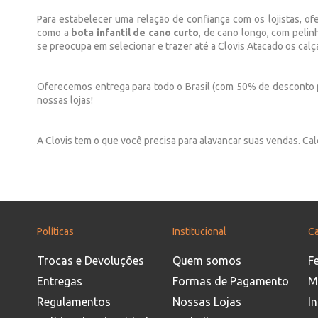
Para estabelecer uma relação de confiança com os lojistas,
como a
bota infantil de cano curto
, de cano longo, com pelinh
se preocupa em selecionar e trazer até a Clovis Atacado os cal
Oferecemos entrega para todo o Brasil (com 50% de desconto
nossas lojas!
A Clovis tem o que você precisa para alavancar suas vendas. Ca
Políticas
Institucional
Ca
Trocas e Devoluções
Quem somos
F
Entregas
Formas de Pagamento
M
Regulamentos
Nossas Lojas
In