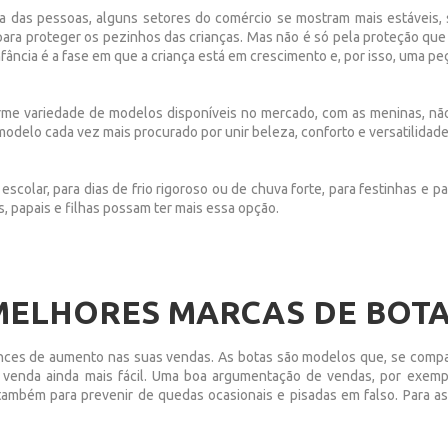
 das pessoas, alguns setores do comércio se mostram mais estáveis,
para proteger os pezinhos das crianças. Mas não é só pela proteção que
ância é a fase em que a criança está em crescimento e, por isso, uma pe
me variedade de modelos disponíveis no mercado, com as meninas, não é 
 modelo cada vez mais procurado por unir beleza, conforto e versatilidad
scolar, para dias de frio rigoroso ou de chuva forte, para festinhas e p
 papais e filhas possam ter mais essa opção.
MELHORES MARCAS DE BOTA
nces de aumento nas suas vendas. As botas são modelos que, se compa
a venda ainda mais fácil. Uma boa argumentação de vendas, por exemp
também para prevenir de quedas ocasionais e pisadas em falso. Para a