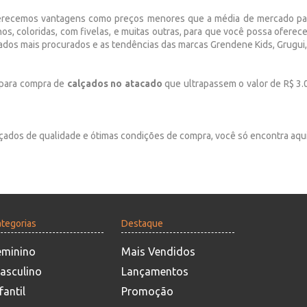
 oferecemos vantagens como preços menores que a média de mercado pa
os, coloridas, com fivelas, e muitas outras,
para que você possa oferece
çados mais procurados e as tendências das marcas Grendene Kids, Grugui,
 para compra de
calçados no atacado
que ultrapassem o valor de R$ 3.
lçados de qualidade e ótimas condições de compra, você só encontra aqui
tegorias
Destaque
eminino
Mais Vendidos
asculino
Lançamentos
fantil
Promoção