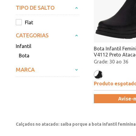
TIPO DE SALTO
Flat
CATEGORIAS
Infantil
Bota Infantil Femin
V4112 Preto Atac
Bota
30 ao 36
MARCA
Produto esgotad
Avise-
Calçados no atacado: saiba porque a bota infantil feminin