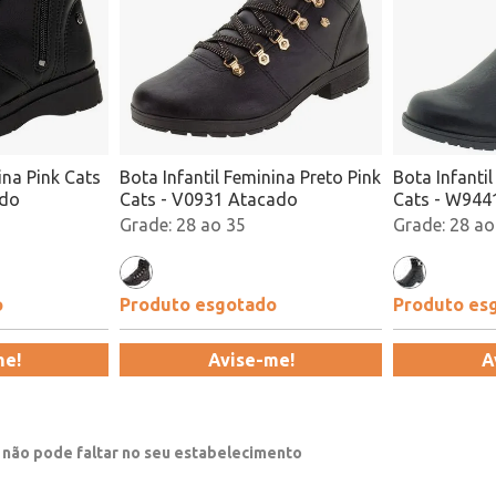
ina Pink Cats
Bota Infantil Feminina Preto Pink
Bota Infantil
ado
Cats - V0931 Atacado
Cats - W944
28 ao 35
28 ao
o
Produto esgotado
Produto es
me!
Avise-me!
A
a não pode faltar no seu estabelecimento