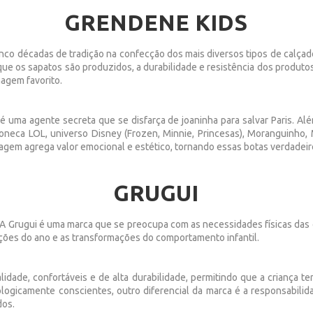
GRENDENE KIDS
co décadas de tradição na confecção dos mais diversos tipos de calçad
ue os sapatos são produzidos, a durabilidade e resistência dos produto
agem favorito.
 é uma agente secreta que se disfarça de joaninha para salvar Paris. A
boneca LOL, universo Disney (Frozen, Minnie, Princesas), Moranguinho,
agem agrega valor emocional e estético, tornando essas botas verdadeir
GRUGUI
gui. A Grugui é uma marca que se preocupa com as necessidades físicas da
ções do ano e as transformações do comportamento infantil.
lidade, confortáveis e de alta durabilidade, permitindo que a criança t
ogicamente conscientes, outro diferencial da marca é a responsabilid
dos.