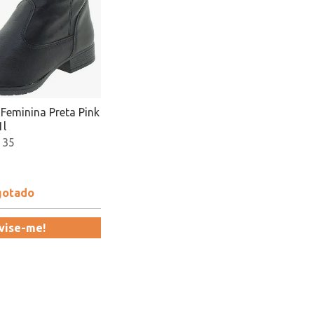
 Feminina Preta Pink
1l
 35
gotado
vise-me!