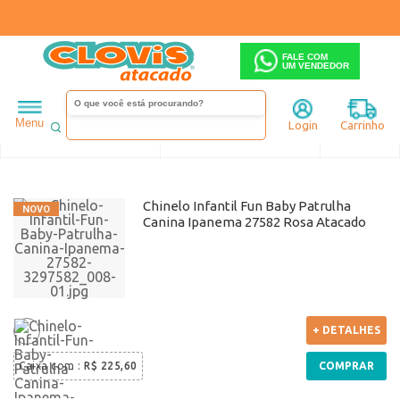
FALE COM
UM VENDEDOR
Infantil
Menina
Menu
Login
Carrinho
Ordenar
Filtrar
Chinelo Infantil Fun Baby Patrulha
Canina Ipanema 27582 Rosa Atacado
+ DETALHES
Caixa com
:
R$ 225,60
COMPRAR