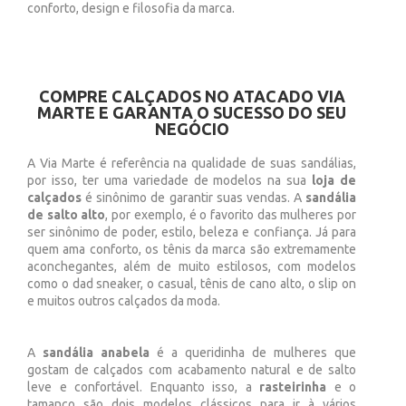
conforto, design e filosofia da marca.
COMPRE CALÇADOS NO ATACADO VIA
MARTE E GARANTA O SUCESSO DO SEU
NEGÓCIO
A Via Marte é referência na qualidade de suas sandálias,
por isso, ter uma variedade de modelos na sua
loja de
calçados
é sinônimo de garantir suas vendas. A
sandália
de salto alto
, por exemplo, é o favorito das mulheres por
ser sinônimo de poder, estilo, beleza e confiança. Já para
quem ama conforto, os tênis da marca são extremamente
aconchegantes, além de muito estilosos, com modelos
como o dad sneaker, o casual, tênis de cano alto, o slip on
e muitos outros calçados da moda.
A
sandália anabela
é a queridinha de mulheres que
gostam de calçados com acabamento natural e de salto
leve e confortável. Enquanto isso, a
rasteirinha
e o
tamanco são dois modelos clássicos para ir à vários