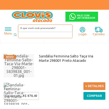
FALE COM
UM VENDEDOR
Feminino
Via Marte
Menu
Login
Carrinho
Ordenar
Filtrar
Sandália Feminina Salto Taça Via
Marte 298001 Preto Atacado
+ DETALHES
Caixa com
:
R$ 878,40
COMPRAR