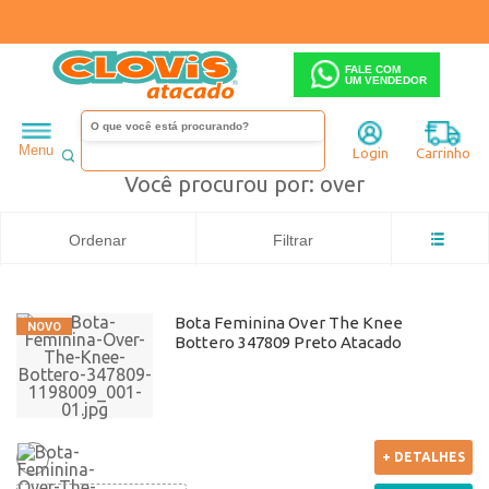
FALE COM
UM VENDEDOR
Feminino
Bota
Cano alto
over
Menu
Login
Carrinho
Você procurou por: over
Ordenar
Filtrar
Bota Feminina Over The Knee
Bottero 347809 Preto Atacado
+ DETALHES