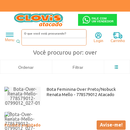
FALE COM
UM VENDEDOR
Feminino
Bota
Cano alto
Busca: over
x
Renata mello
over
Menu
Login
Carrinho
Você procurou por: over
Ordenar
Filtrar
Bota Feminina Over Preto/Nobuck
Renata Mello - 778579012 Atacado
Avise-me!
Produto esgotado