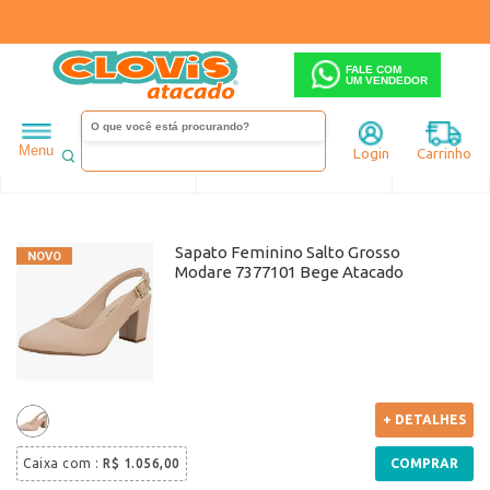
FALE COM
UM VENDEDOR
Feminino
Sapato
Salto alto
Menu
Login
Carrinho
Ordenar
Filtrar
Sapato Feminino Salto Grosso
Modare 7377101 Bege Atacado
+ DETALHES
Caixa com
:
R$ 1.056,00
COMPRAR