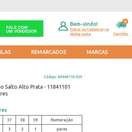
0
Bem-vindo!
FALE COM
Entrar ou Cadastrar-se
UM VENDEDOR
Carrinho
Minha conta
ILAS
REMARCADOS
MARCAS
Código:
A0440118-020
no Salto Alto Prata - 11841101
ares
res
37
38
39
3
2
1
pares