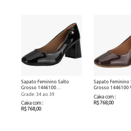
Sapato Feminino Salto
Sapato Feminino 
Grosso 1446100
Grosso 1446100 
Verniz/Preto Atacado
Atacado
34 ao 39
Caixa com
:
R$ 768,00
Caixa com
:
R$ 768,00