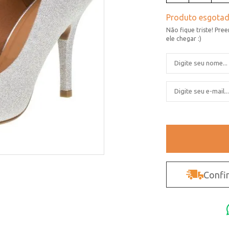
Confir
Não sei o CEP