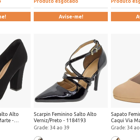
o
Produto esgotado
Produto es
me!
Avise-me!
A
lto Alto
Scarpin Feminino Salto Alto
Sapato Femin
arte -
Verniz/Preto - 1184193
Caqui Via Ma
Atacado
34 ao 39
34 ao