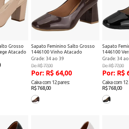
alto Grosso
Sapato Feminino Salto Grosso
Sapato Femi
ege Atacado
1446100 Vinho Atacado
1446100 Ver
34 ao 39
34 ao
0
De: R$ 77,00
De: R$ 77,00
Por: R$ 64,00
Por: R$ 
Caixa com
12 pares
:
Caixa com
12
R$ 768,00
R$ 768,00