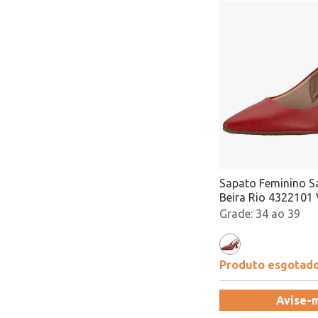
Sapato Feminino S
Beira Rio 4322101
Atacado
34 ao 39
Produto esgotad
Avise-