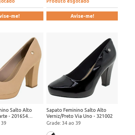
gotado
Produto esgotado
vise-me!
Avise-me!
ino Salto Alto
Sapato Feminino Salto Alto
rte - 201654
Verniz/Preto Via Uno - 321002
 39
34 ao 39