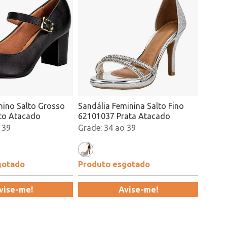
nino Salto Grosso
Sandália Feminina Salto Fino
to Atacado
62101037 Prata Atacado
 39
34 ao 39
gotado
Produto esgotado
vise-me!
Avise-me!