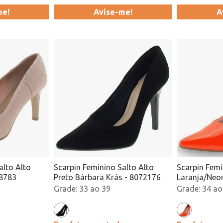
me!
Avise-me!
A
alto Alto
Scarpin Feminino Salto Alto
Scarpin Femi
X8783
Preto Bárbara Krás - 8072176
Laranja/Neon
199501 Ata
33 ao 39
34 ao