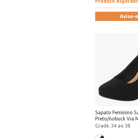
Produto esgotad
Avise-
Sapato Feminino Sa
Preto/nobuck Via M
181351 Atacado
34 ao 38