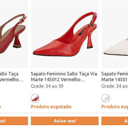
alto Taça
Sapato Feminino Salto Taça Via
Sapato Femin
 Vermelho
Marte 145012 Vermelho
Marte 14501
Atacado
34 ao 39
34 ao
o
Produto esgotado
Produto es
me!
Avise-me!
A