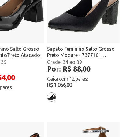
nino Salto Grosso
Sapato Feminino Salto Grosso
niz/Preto Atacado
Preto Modare - 7377101
Atacado
 39
34 ao 39
Por: R$ 88,00
64,00
Caixa com
12 pares
:
R$ 1.056,00
 pares
: