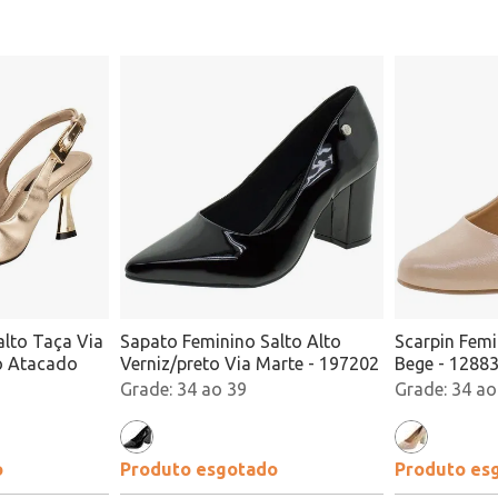
alto Taça Via
Sapato Feminino Salto Alto
Scarpin Femi
o Atacado
Verniz/preto Via Marte - 197202
Bege - 1288
34 ao 39
34 ao
o
Produto esgotado
Produto es