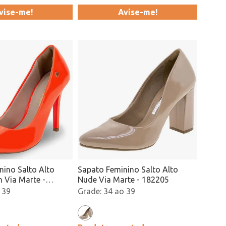
vise-me!
Avise-me!
nino Salto Alto
Sapato Feminino Salto Alto
 Via Marte -
Nude Via Marte - 182205
cado
 39
34 ao 39