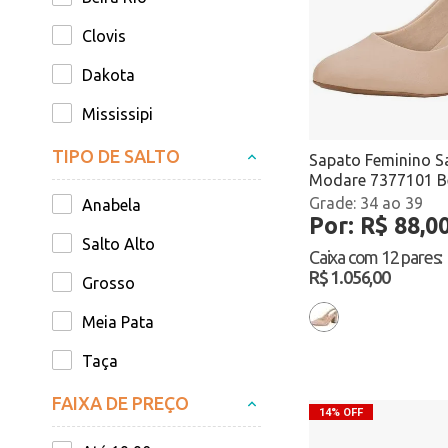
Clovis
Dakota
Mississipi
Modare
TIPO DE SALTO
Sapato Feminino S
Modare 7377101 B
Moleca
34 ao 39
Anabela
Por: R$ 88,0
Piccadilly
Salto Alto
Caixa com
12 pares
:
Via Marte
R$ 1.056,00
Grosso
Via Uno
Meia Pata
Taça
Fino
FAIXA DE PREÇO
14% OFF