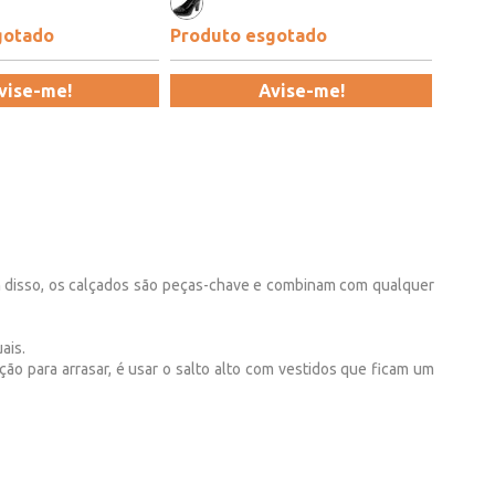
gotado
Produto esgotado
vise-me!
Avise-me!
m disso, os calçados são peças-chave e combinam com qualquer
ais.
ão para arrasar, é usar o salto alto com vestidos que ficam um