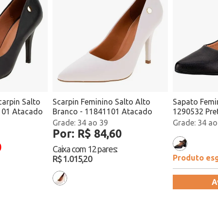
arpin Salto
Scarpin Feminino Salto Alto
Sapato Femi
1101 Atacado
Branco - 11841101 Atacado
1290532 Pre
34 ao 39
34 ao
Por: R$ 84,60
0
Caixa com
12 pares
:
Produto es
R$ 1.015,20
A