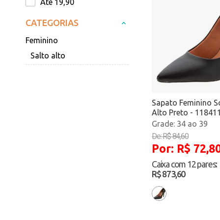
Até 19,90
CATEGORIAS
Feminino
Salto alto
Sapato Feminino Sc
Alto Preto - 1184
34 ao 39
De: R$ 84,60
Por: R$ 72,8
Caixa com
12 pares
:
R$ 873,60