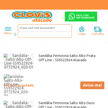
FALE COM
UM VENDEDOR
Feminino
Off line
Menu
Login
Carrinho
Ordenar
Filtrar
Sandália Feminina Salto Alto Prata
Off Line - 559522924 Atacado
Avise-me!
Produto esgotado
Sandália Feminina Salto Alto Ouro
Off Line - 559522924 Atacado