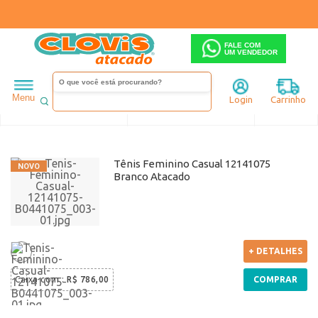
FALE COM
UM VENDEDOR
Feminino
Clovis
Menu
Login
Carrinho
Ordenar
Filtrar
Tênis Feminino Casual 12141075
Branco Atacado
+ DETALHES
Caixa com
:
R$ 786,00
COMPRAR