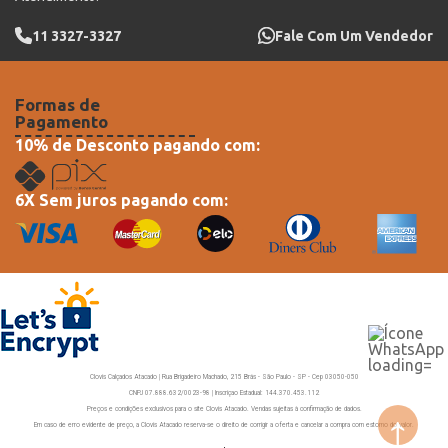
11 3327-3327
Fale Com Um Vendedor
Formas de
Pagamento
10% de Desconto pagando com:
6X Sem juros pagando com:
Clovis Calçados Atacado | Rua Brigadeiro Machado, 215 Brás - São Paulo - SP - Cep 03050-050
CNPJ 07.888.632/0023-98 | Inscriçao Estadual: 144.370.453.112
Preços e condições exclusivos para o site Clovis Atacado. Vendas sujeitas à confirmação de dados.
Em caso de erro evidente de preço, a Clovis Atacado reserva-se o direito de corrigir a oferta e cancelar a compra com estorno do valor.