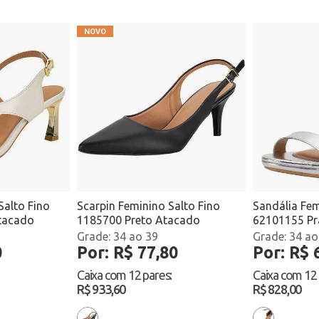
Salto Fino
Scarpin Feminino Salto Fino
Sandália Fem
tacado
1185700 Preto Atacado
62101155 Pr
34 ao 39
34 ao
0
Por: R$ 77,80
Por: R$ 
Caixa com
12 pares
:
Caixa com
12
R$ 933,60
R$ 828,00