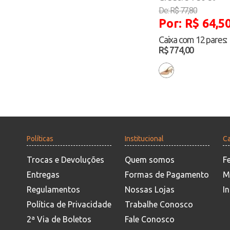
De: R$ 77,80
Por: R$ 64,5
Caixa com
12 pares
:
R$ 774,00
Políticas
Institucional
Ca
Trocas e Devoluções
Quem somos
F
Entregas
Formas de Pagamento
M
Regulamentos
Nossas Lojas
In
Política de Privacidade
Trabalhe Conosco
2ª Via de Boletos
Fale Conosco