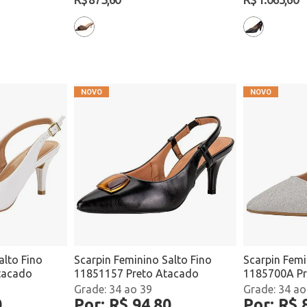
alto Fino
Scarpin Feminino Salto Fino
Scarpin Femi
tacado
11851157 Preto Atacado
1185700A Pr
34 ao 39
34 ao
0
Por: R$ 94,80
Por: R$ 