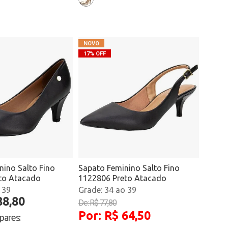
17% OFF
nino Salto Fino
Sapato Feminino Salto Fino
to Atacado
1122806 Preto Atacado
 39
34 ao 39
88,80
De: R$ 77,80
Por: R$ 64,50
 pares
: