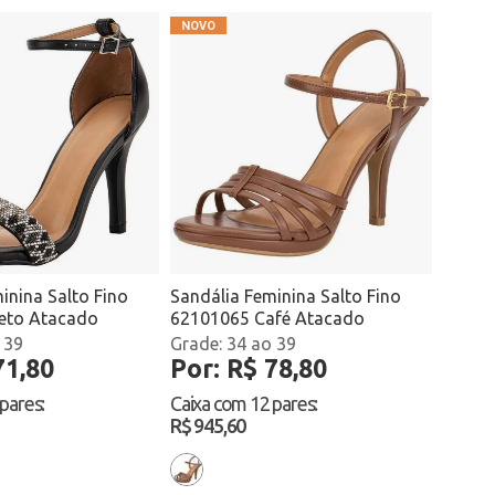
inina Salto Fino
Sandália Feminina Salto Fino
eto Atacado
62101065 Café Atacado
 39
34 ao 39
71,80
Por: R$ 78,80
 pares
:
Caixa com
12 pares
:
R$ 945,60