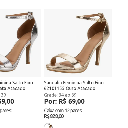
inina Salto Fino
Sandália Feminina Salto Fino
ata Atacado
62101155 Ouro Atacado
 39
34 ao 39
69,00
Por: R$ 69,00
 pares
:
Caixa com
12 pares
:
R$ 828,00