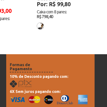
Por: R$ 99,80
93,00
Caixa com
8 pares
:
R$ 798,40
 pares
:
Formas de
Pagamento
10% de Desconto pagando com:
6X Sem juros pagando com: