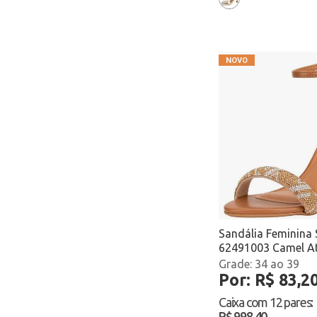
Sandália Feminina 
62491003 Camel A
34 ao 39
Por: R$ 83,2
Caixa com
12 pares
:
R$ 998,40