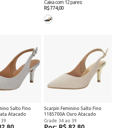
Caixa com
12 pares
:
R$ 774,00
nino Salto Fino
Scarpin Feminino Salto Fino
ata Atacado
1185700A Ouro Atacado
 39
34 ao 39
82,80
Por: R$ 82,80