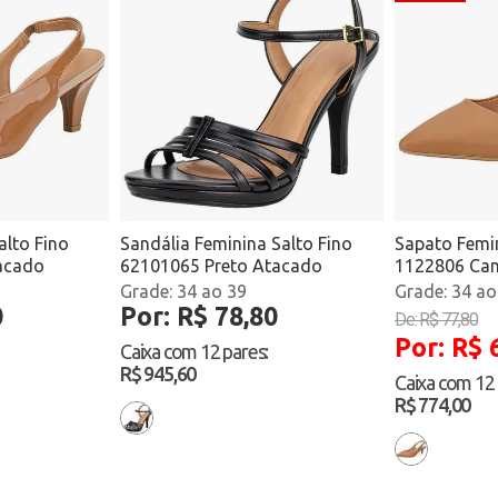
alto Fino
Sandália Feminina Salto Fino
Sapato Femin
acado
62101065 Preto Atacado
1122806 Ca
34 ao 39
34 ao
0
Por: R$ 78,80
De: R$ 77,80
Por: R$ 
Caixa com
12 pares
:
R$ 945,60
Caixa com
12
R$ 774,00