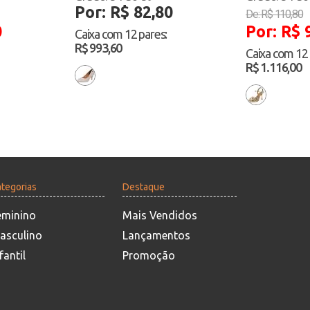
Por: R$ 82,80
De: R$ 110,80
0
Por: R$ 
Caixa com
12 pares
:
R$ 993,60
Caixa com
12
R$ 1.116,00
tegorias
Destaque
eminino
Mais Vendidos
asculino
Lançamentos
fantil
Promoção