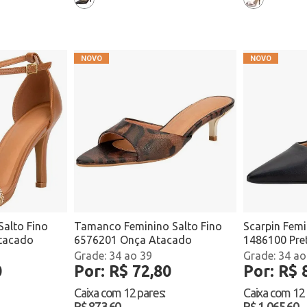
Salto Fino
Tamanco Feminino Salto Fino
Scarpin Femi
tacado
6576201 Onça Atacado
1486100 Pre
34 ao 39
34 ao
0
Por: R$ 72,80
Por: R$ 
Caixa com
12 pares
:
Caixa com
12
R$ 873,60
R$ 1.065,60