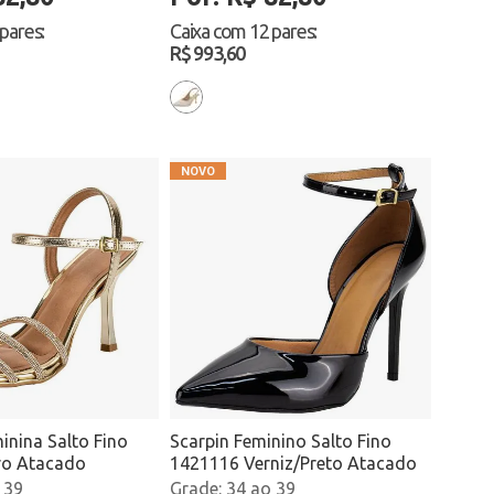
 pares
:
Caixa com
12 pares
:
R$ 993,60
inina Salto Fino
Scarpin Feminino Salto Fino
ro Atacado
1421116 Verniz/Preto Atacado
 39
34 ao 39