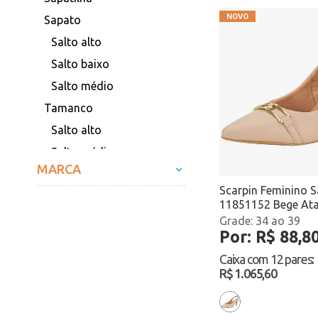
Sapato
Salto alto
Salto baixo
Salto médio
Tamanco
Salto alto
Salto médio
MARCA
Scarpin
Scarpin Feminino S
Salto alto
11851152 Bege At
Salto baixo
34 ao 39
Por: R$ 88,8
Salto médio
Caixa com
12 pares
:
R$ 1.065,60