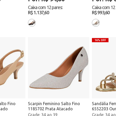
Caixa com
12 pares
:
Caixa com
12
R$ 1.137,60
R$ 993,60
16% OFF
lto Fino
Scarpin Feminino Salto Fino
Sandália Fem
cado
1185702 Prata Atacado
6552203 Ou
34 ao 39
34 ao