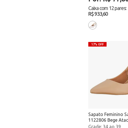
Caixa com
12 pares
:
R$ 933,60
17% OFF
Sapato Feminino Sa
1122806 Bege Ata
34 ao 39