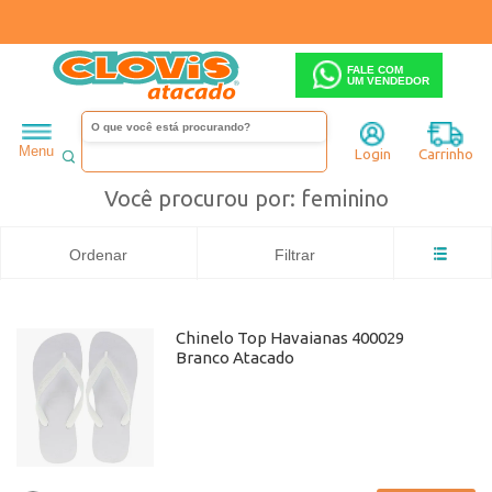
FALE COM
UM VENDEDOR
Feminino
Chinelo
Busca: feminino
x
Havaianas
feminino
Menu
Login
Carrinho
Você procurou por: feminino
Ordenar
Filtrar
Chinelo Top Havaianas 400029
Branco Atacado