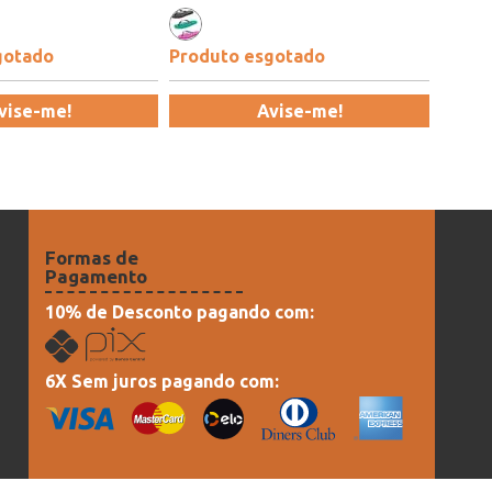
gotado
Produto esgotado
vise-me!
Avise-me!
Formas de
Pagamento
10% de Desconto pagando com:
6X Sem juros pagando com: