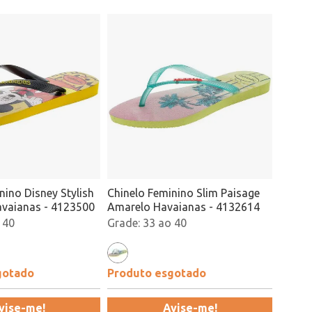
nino Disney Stylish
Chinelo Feminino Slim Paisage
vaianas - 4123500
Amarelo Havaianas - 4132614
 40
33 ao 40
gotado
Produto esgotado
vise-me!
Avise-me!