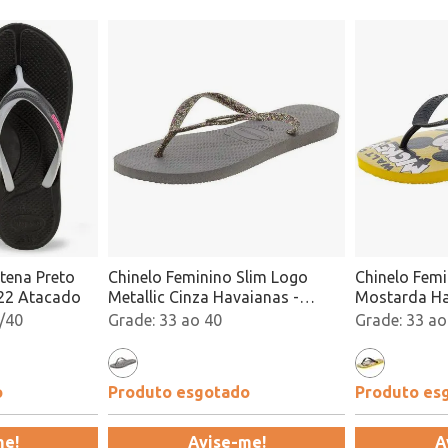
tena Preto
Chinelo Feminino Slim Logo
Chinelo Femi
22 Atacado
Metallic Cinza Havaianas -
Mostarda Ha
4119875
/40
33 ao 40
33 ao
o
Produto esgotado
Produto es
me!
Avise-me!
A