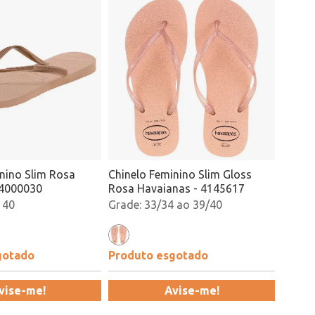
nino Slim Rosa
Chinelo Feminino Slim Gloss
 4000030
Rosa Havaianas - 4145617
 40
33/34 ao 39/40
gotado
Produto esgotado
vise-me!
Avise-me!