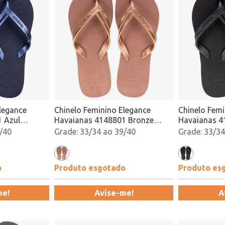
legance
Chinelo Feminino Elegance
Chinelo Femi
 Azul
Havaianas 4148801 Bronze
Havaianas 4
Atacado
Atacado
/40
33/34 ao 39/40
33/34
o
Produto esgotado
Produto es
me!
Avise-me!
A