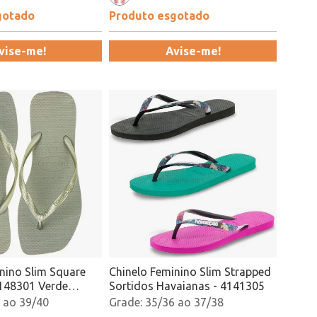
gotado
Produto esgotado
vise-me!
Avise-me!
nino Slim Square
Chinelo Feminino Slim Strapped
148301 Verde
Sortidos Havaianas - 4141305
 ao 39/40
35/36 ao 37/38