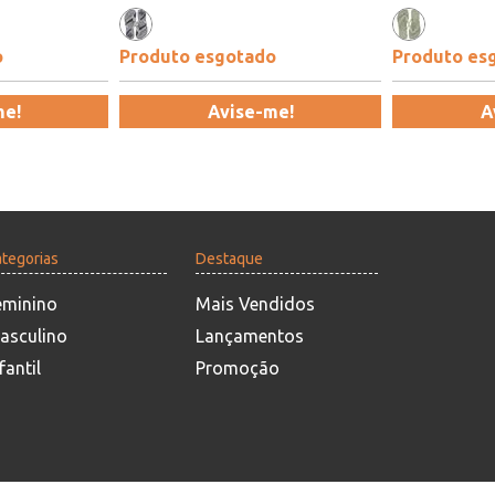
o
Produto esgotado
Produto es
me!
Avise-me!
A
tegorias
Destaque
eminino
Mais Vendidos
asculino
Lançamentos
fantil
Promoção