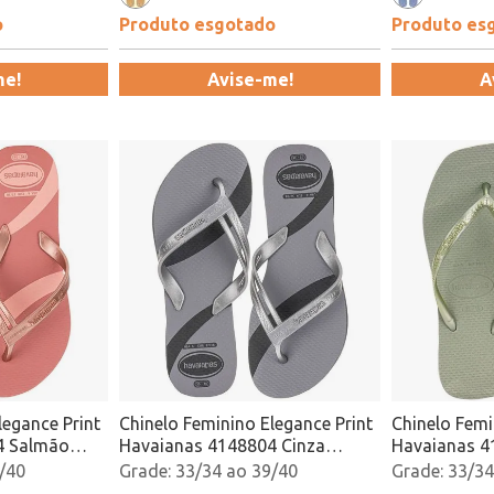
o
Produto esgotado
Produto es
me!
Avise-me!
A
legance Print
Chinelo Feminino Elegance Print
Chinelo Femi
4 Salmão
Havaianas 4148804 Cinza
Havaianas 4
Atacado
Atacado
/40
33/34 ao 39/40
33/34