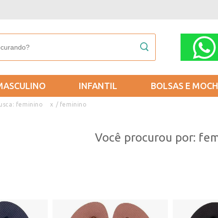
MASCULINO
INFANTIL
BOLSAS E MOCH
usca: feminino
x
feminino
Você procurou por: fem