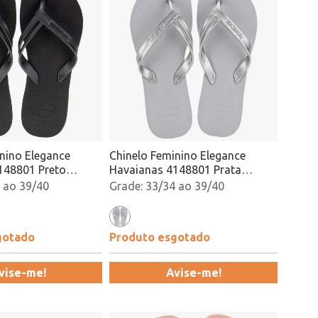
nino Elegance
Chinelo Feminino Elegance
148801 Preto
Havaianas 4148801 Prata
Atacado
 ao 39/40
33/34 ao 39/40
gotado
Produto esgotado
vise-me!
Avise-me!