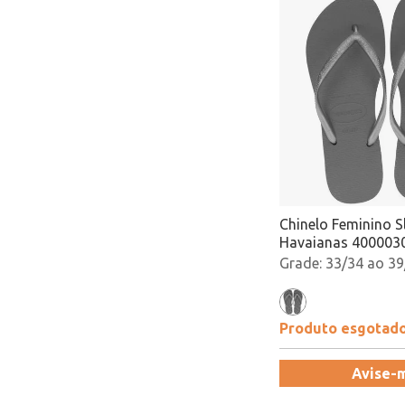
Chinelo Feminino S
Havaianas 4000030
Atacado
33/34 ao 39
Produto esgotad
Avise-