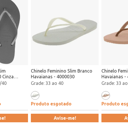
lim
Chinelo Feminino Slim Branco
Chinelo Femi
 Cinza
Havaianas - 4000030
Havaianas -
/40
33 ao 40
33 ao
o
Produto esgotado
Produto es
me!
Avise-me!
A