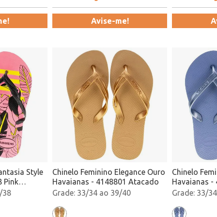
me!
Avise-me!
A
antasia Style
Chinelo Feminino Elegance Ouro
Chinelo Femi
 Pink
Havaianas - 4148801 Atacado
Havaianas -
/38
33/34 ao 39/40
33/34