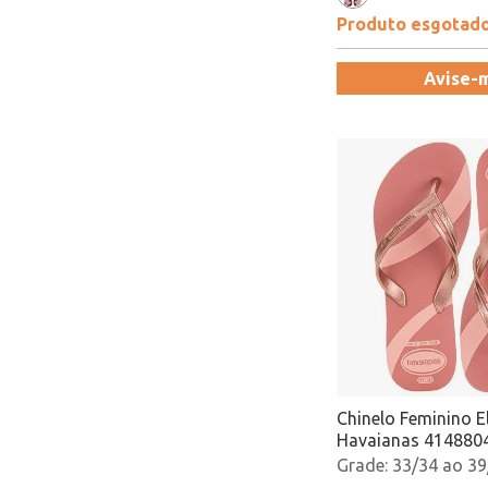
Produto esgotad
Avise-
Chinelo Feminino E
Havaianas 414880
Atacado
33/34 ao 39