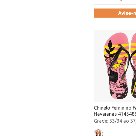
Avise-
Chinelo Feminino F
Havaianas 4145488
Atacado
33/34 ao 37