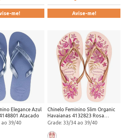
vise-me!
Avise-me!
nino Elegance Azul
Chinelo Feminino Slim Organic
 4148801 Atacado
Havaianas 4132823 Rosa
Atacado
 ao 39/40
33/34 ao 39/40