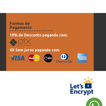
Formas de
Pagamento
10% de Desconto pagando com:
6X Sem juros pagando com: