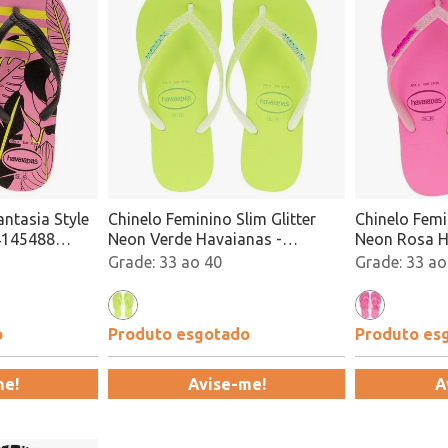
antasia Style
Chinelo Feminino Slim Glitter
Chinelo Femi
4145488
Neon Verde Havaianas -
Neon Rosa H
4147111 Atacado
Atacado
33 ao 40
33 ao
o
Produto esgotado
Produto es
me!
Avise-me!
A