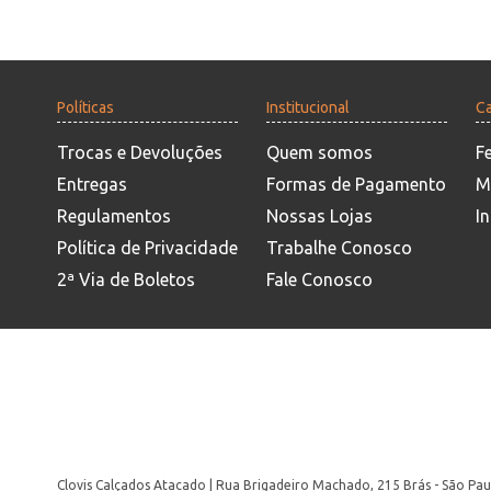
Políticas
Institucional
Ca
Trocas e Devoluções
Quem somos
F
Entregas
Formas de Pagamento
M
Regulamentos
Nossas Lojas
In
Política de Privacidade
Trabalhe Conosco
2ª Via de Boletos
Fale Conosco
Clovis Calçados Atacado | Rua Brigadeiro Machado, 215 Brás - São Pau