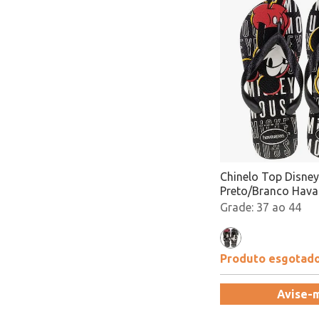
Chinelo Top Disney
Preto/Branco Hava
4139412 Atacado
37 ao 44
Produto esgotad
Avise-