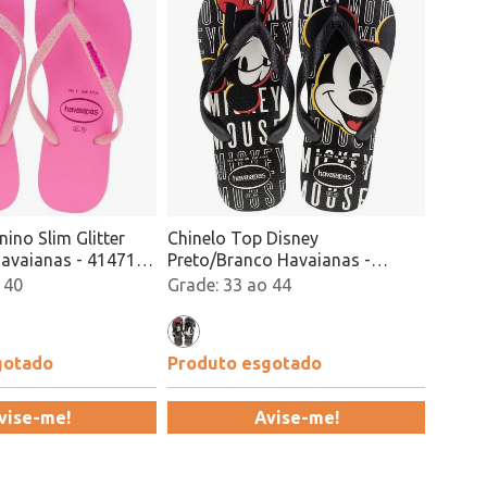
nino Slim Glitter
Chinelo Top Disney
avaianas - 4147111
Preto/Branco Havaianas -
4139412 Atacado
 40
33 ao 44
gotado
Produto esgotado
vise-me!
Avise-me!