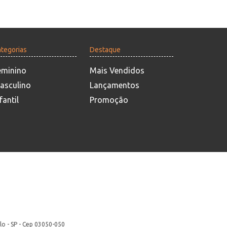
tegorias
Destaque
eminino
Mais Vendidos
asculino
Lançamentos
fantil
Promoção
lo - SP - Cep 03050-050