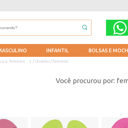
MASCULINO
INFANTIL
BOLSAS E MOCH
usca: feminino
x
Chinelos
feminino
Você procurou por: fem