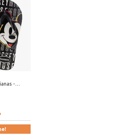
ianas -
o
me!