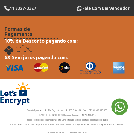
11 3327-3327
Fale Com Um Vendedor
Formas de
Pagamento
10% de Desconto pagando com:
6X Sem juros pagando com:
Clovis Calçados Atacado | Rua Brigadeiro Machado, 215 Brás - São Paulo - SP - Cep 03050-050
CNPJ 07.888.632/0023-98 | Inscriçao Estadual: 144.370.453.112
Preços e condições exclusivos para o site Clovis Atacado. Vendas sujeitas à confirmação de dados.
Em caso de erro evidente de preço, a Clovis Atacado reserva-se o direito de corrigir a oferta e cancelar a compra com estorno do valor.
Powered by: Vtex
Mantido por: N1.AG