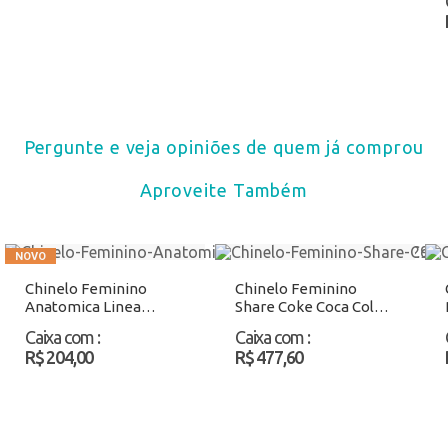
Pergunte e veja opiniões de quem já comprou
Aproveite Também
Chinelo Feminino
Chinelo Feminino
Anatomica Linea
Share Coke Coca Cola
Ipanema 27518 Bege
CC4715
Caixa com
:
Caixa com
:
Atacado
Branco/Vermelho
R$ 204,00
R$ 477,60
Atacado