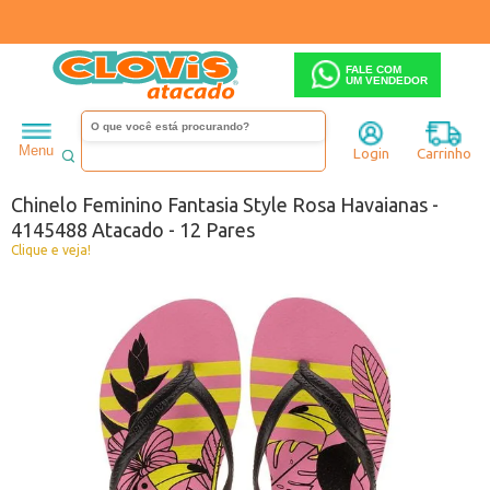
FALE COM
UM VENDEDOR
Feminino
Chinelo
Menu
Login
Carrinho
Código:
0090488-008
Chinelo Feminino Fantasia Style Rosa Havaianas -
4145488 Atacado - 12 Pares
Clique e veja!