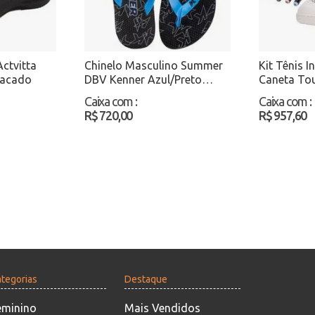
ctvitta
Chinelo Masculino Summer
Kit Tênis I
tacado
DBV Kenner Azul/Preto
Caneta To
Atacado
MP2549S B
Caixa com
:
Caixa com
:
Atacado
R$ 720,00
R$ 957,60
tegorias
Destaque
eminino
Mais Vendidos