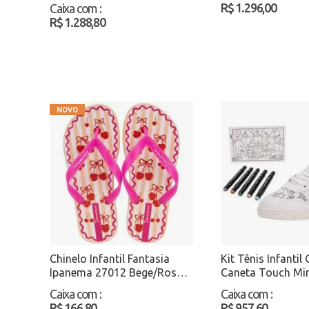
R$ 1.296,00
Caixa com
:
R$ 1.288,80
Chinelo Infantil Fantasia
Kit Tênis Infantil
Ipanema 27012 Bege/Rosa
Caneta Touch Mi
Atacado
MP2549S Branco/
Caixa com
:
Caixa com
:
Atacado
R$ 166,80
R$ 957,60