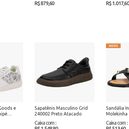
R$ 879,60
R$ 1.017,6
 Goods e
Sapatênis Masculino Grid
Sandália In
nipé
240002 Preto Atacado
Molekinha
Preto
Atacado
Caixa com
:
Caixa com
:
R$ 1.548,80
R$ 513,60