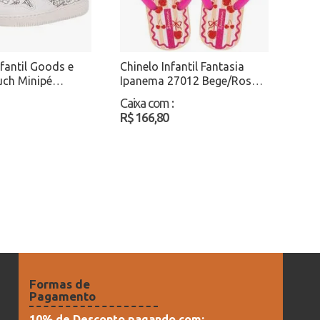
nfantil Goods e
Chinelo Infantil Fantasia
uch Minipé
Ipanema 27012 Bege/Rosa
ranco/Preto
Atacado
Caixa com
:
R$ 166,80
Formas de
Pagamento
10% de Desconto pagando com: