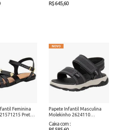
0
R$ 645,60
fantil Feminina
Papete Infantil Masculina
 21571215 Preto
Molekinho 2624110
Preto/Cinza Atacado
Caixa com
:
R$ 585,60