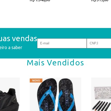
uas vendas
eiro a saber
Mais Vendidos