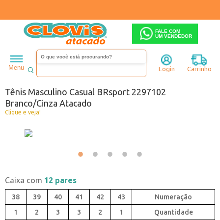
FALE COM
UM VENDEDOR
Masculino
Tênis
Menu
Login
Carrinho
Código:
0442971-051
Tênis Masculino Casual BRsport 2297102
Branco/Cinza Atacado
Clique e veja!
Caixa com
12 pares
38
39
40
41
42
43
1
2
3
3
2
1
Quantidade