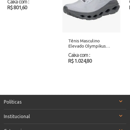
Caixa com
:
Atacado
R$ 801,60
Tênis Masculino
Elevado Olympikus
43353470 Cinza/Verde
Caixa com
:
Atacado
R$ 1.024,80
Políticas
Institucional