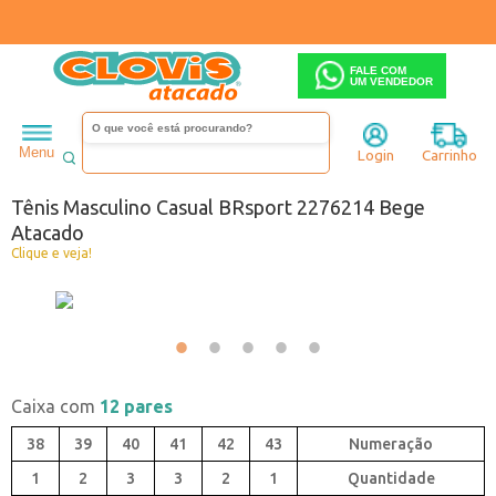
FALE COM
UM VENDEDOR
Masculino
Tênis
Menu
Login
Carrinho
Código:
0447621-073
Tênis Masculino Casual BRsport 2276214 Bege
Atacado
Clique e veja!
Caixa com
12 pares
38
39
40
41
42
43
1
2
3
3
2
1
Quantidade