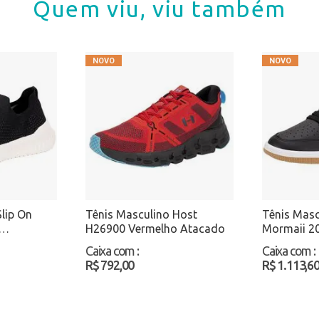
Quem viu, viu também
lip On
Tênis Masculino Host
Tênis Masc
H26900 Vermelho Atacado
Mormaii 2
ado
Preto/Bra
Caixa com
:
Caixa com
:
R$ 792,00
R$ 1.113,6