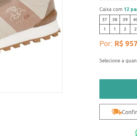
Caixa com
12 pa
37
38
39
4
1
1
2
2
Por:
R$ 957
Confir