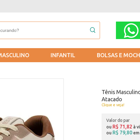
MASCULINO
INFANTIL
BOLSAS E MOCH
Tênis Masculin
Atacado
Clique e veja!
Valor do par
R$ 71,82
ou
à v
R$ 79,80
ou
em 