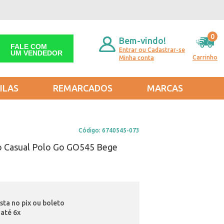
0
Bem-vindo!
FALE COM
Entrar ou Cadastrar-se
UM VENDEDOR
Carrinho
Minha conta
ILAS
REMARCADOS
MARCAS
Código:
6740545-073
o Casual Polo Go GO545 Bege
ista no pix ou boleto
até 6x