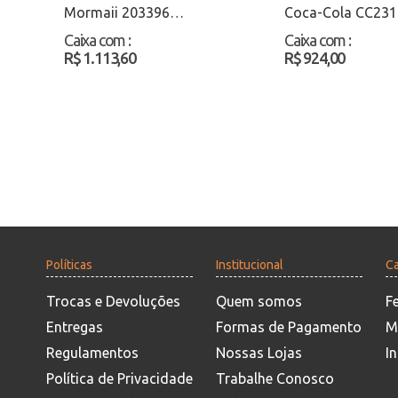
Mormaii 203396
Coca-Cola CC231
Preto/Branco Atacado
Preto/Branco At
Caixa com
:
Caixa com
:
R$ 1.113,60
R$ 924,00
Políticas
Institucional
Ca
Trocas e Devoluções
Quem somos
F
Entregas
Formas de Pagamento
M
Regulamentos
Nossas Lojas
In
Política de Privacidade
Trabalhe Conosco