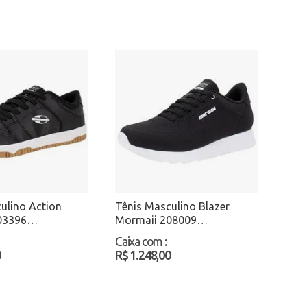
ulino Action
Tênis Masculino Blazer
03396
Mormaii 208009
nco Atacado
Preto/Branco Atacado
Caixa com
:
0
R$ 1.248,00