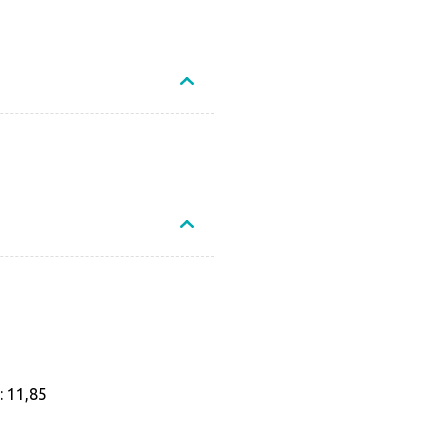
Não sei o CEP
: 11,85