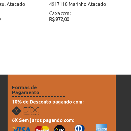
zul Atacado
4917118 Marinho Atacado
Caixa com
:
0
R$ 972,00
Formas de
Pagamento
10% de Desconto pagando com:
6X Sem juros pagando com: