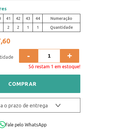
res
0
41
42
43
44
2
2
1
1
Quantidade
,60
-
+
Só restam 1 em estoque!
COMPRAR
a o prazo de entrega
OK
Fale pelo WhatsApp