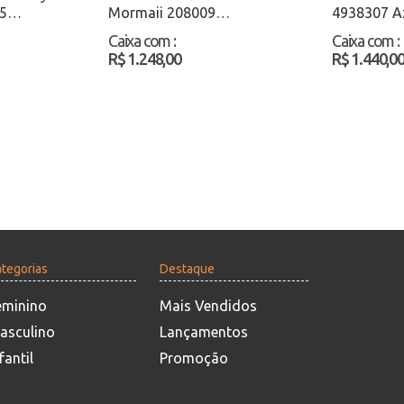
5
Mormaii 208009
4938307 A
acado
Branco/Cinza Atacado
Caixa com
:
Caixa com
:
R$ 1.248,00
R$ 1.440,0
tegorias
Destaque
eminino
Mais Vendidos
asculino
Lançamentos
fantil
Promoção