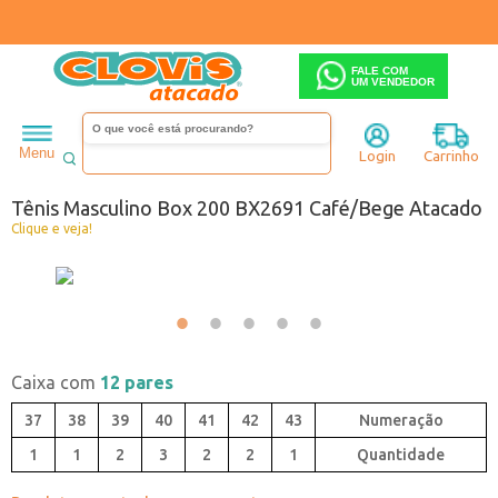
FALE COM
UM VENDEDOR
Masculino
Tênis
Menu
Login
Carrinho
Código:
1782691-042
Tênis Masculino Box 200 BX2691 Café/Bege Atacado
Clique e veja!
Caixa com
12 pares
37
38
39
40
41
42
43
1
1
2
3
2
2
1
Quantidade