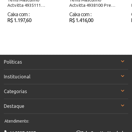
Actvitta 4935111
Actvitta 4938100 Preto
Preto/Bege Atacado
Atacado
Caixa com
:
Caixa com
:
R$ 1.197,60
R$ 1.416,00
Políticas
Institucional
Categorias
Destaque
Atendimento: